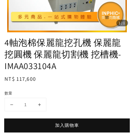
1
/1
4軸泡棉保麗龍挖孔機 保麗龍
挖圓機 保麗龍切割機 挖槽機-
IMAA033104A
Regular
NT$ 117,600
price
數量
加入購物車