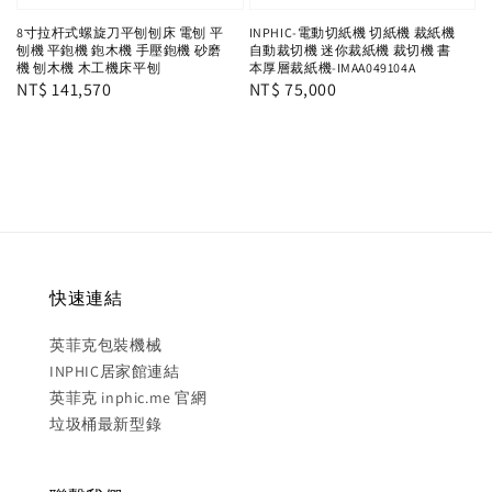
8寸拉杆式螺旋刀平刨刨床 電刨 平
INPHIC-電動切紙機 切紙機 裁紙機
刨機 平鉋機 鉋木機 手壓鉋機 砂磨
自動裁切機 迷你裁紙機 裁切機 書
機 刨木機 木工機床平刨
本厚層裁紙機-IMAA049104A
Regular
NT$ 141,570
Regular
NT$ 75,000
price
price
快速連結
英菲克包裝機械
INPHIC居家館連結
英菲克 inphic.me 官網
垃圾桶最新型錄