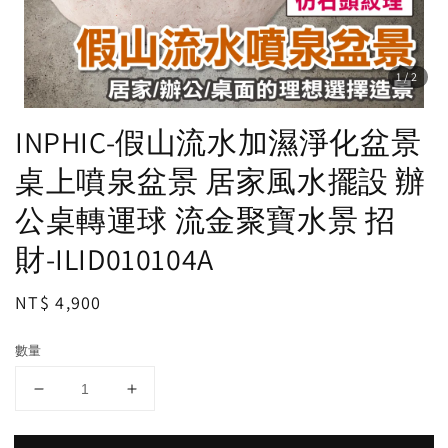
1
/2
INPHIC-假山流水加濕淨化盆景
桌上噴泉盆景 居家風水擺設 辦
公桌轉運球 流金聚寶水景 招
財-ILID010104A
Regular
NT$ 4,900
price
數量