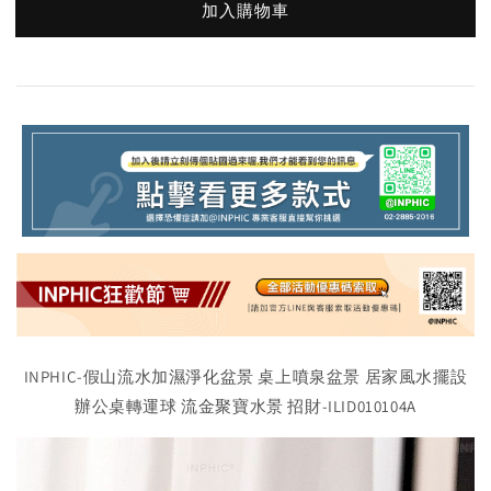
加入購物車
INPHIC-假山流水加濕淨化盆景 桌上噴泉盆景 居家風水擺設
辦公桌轉運球 流金聚寶水景 招財-ILID010104A