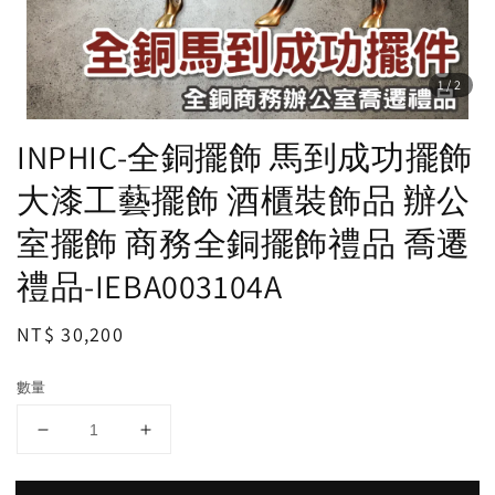
1
/2
INPHIC-全銅擺飾 馬到成功擺飾
大漆工藝擺飾 酒櫃裝飾品 辦公
室擺飾 商務全銅擺飾禮品 喬遷
禮品-IEBA003104A
Regular
NT$ 30,200
price
數量