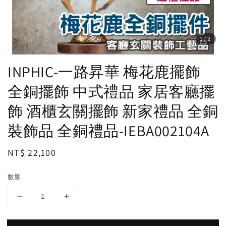
1
/2
INPHIC-一路昇華 梅花鹿擺飾
全銅擺飾 中式禮品 家居客廳擺
飾 酒櫃玄關擺飾 新家禮品 全銅
裝飾品 全銅禮品-IEBA002104A
Regular
NT$ 22,100
price
數量