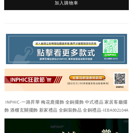
加入購物車
INPHIC-一路昇華 梅花鹿擺飾 全銅擺飾 中式禮品 家居客廳擺
飾 酒櫃玄關擺飾 新家禮品 全銅裝飾品 全銅禮品-IEBA002104A