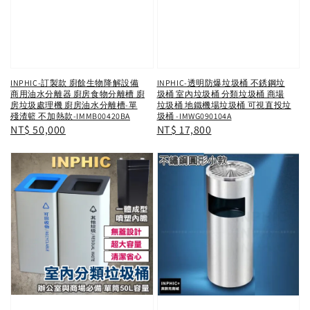
INPHIC-訂製款 廚餘生物降解設備
INPHIC-透明防爆垃圾桶 不銹鋼垃
商用油水分離器 廚房食物分離槽 廚
圾桶 室內垃圾桶 分類垃圾桶 商場
房垃圾處理機 廚房油水分離槽-單
垃圾桶 地鐵機場垃圾桶 可視直投垃
殘渣籃 不加熱款-IMMB00420BA
圾桶 -IMWG090104A
Regular
NT$ 50,000
Regular
NT$ 17,800
price
price