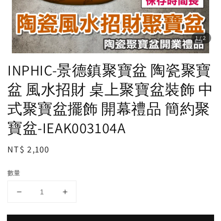
1
/2
INPHIC-景德鎮聚寶盆 陶瓷聚寶
盆 風水招財 桌上聚寶盆裝飾 中
式聚寶盆擺飾 開幕禮品 簡約聚
寶盆-IEAK003104A
Regular
NT$ 2,100
price
數量