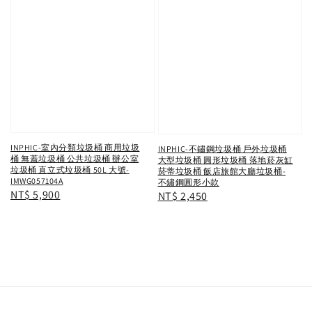
INPHIC-室內分類垃圾桶 商用垃圾
INPHIC-不鏽鋼垃圾桶 戶外垃圾桶
桶 無蓋垃圾桶 公共垃圾桶 辦公室
大型垃圾桶 圓形垃圾桶 落地菸灰缸
垃圾桶 直立式垃圾桶 50L 大號-
菸蒂垃圾桶 飯店旅館大廳垃圾桶-
IMWG057104A
不鏽鋼圓形小款
Regular
NT$ 5,900
Regular
NT$ 2,450
price
price