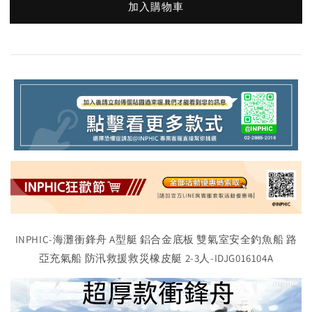
加入購物車
INPHIC-海灘衝鋒舟 A型艇 鋁合金底板 雙氣室安全釣魚船 路
亞充氣船 防汛救援救災橡皮艇 2-3人-IDJG016104A