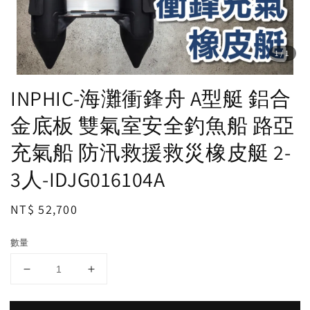
1
/1
INPHIC-海灘衝鋒舟 A型艇 鋁合
金底板 雙氣室安全釣魚船 路亞
充氣船 防汛救援救災橡皮艇 2-
3人-IDJG016104A
Regular
NT$ 52,700
price
數量