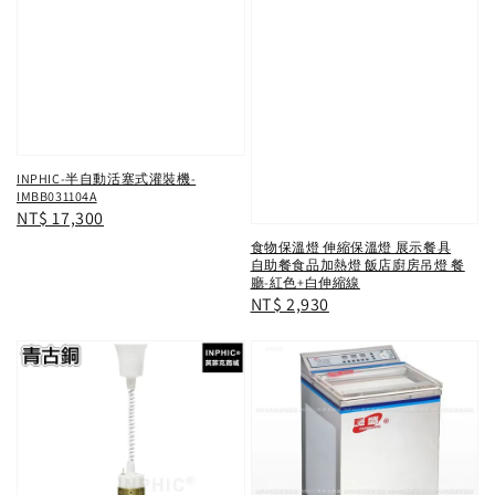
INPHIC-半自動活塞式灌裝機-
IMBB031104A
Regular
NT$ 17,300
price
食物保溫燈 伸縮保溫燈 展示餐具
自助餐食品加熱燈 飯店廚房吊燈 餐
廳-紅色+白伸縮線
Regular
NT$ 2,930
price