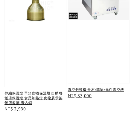
真空包裝機 食材/藥物/元件真空機
伸縮保溫燈 單頭食物保溫燈 自助餐
Regular
NT$ 33,000
飯店保溫燈 食品加熱燈 食物展示架
price
飯店餐廳-青古銅
Regular
NT$ 2,930
price