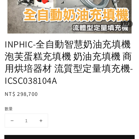
1
/2
INPHIC-全自動智慧奶油充填機
泡芙蛋糕充填機 奶油充填機 商
用烘培器材 流質型定量填充機-
ICSC038104A
Regular
NT$ 298,700
price
數量