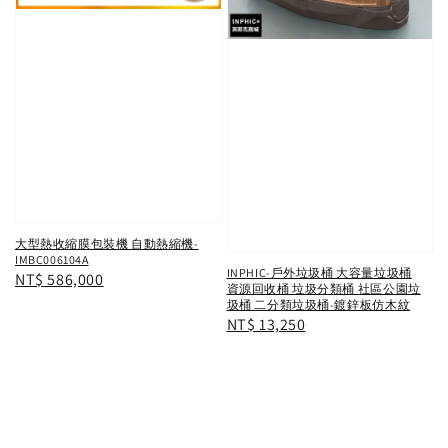
大型熱收縮膜包裝機 自動熱縮機-
IMBC006104A
INPHIC-戶外垃圾桶 大容量垃圾桶
Regular
NT$ 586,000
資源回收桶 垃圾分類桶 社區公園垃
price
圾桶 二分類垃圾桶-鍍鋅板仿木紋
Regular
NT$ 13,250
price