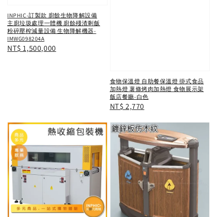
INPHIC-訂製款 廚餘生物降解設備
主廚垃圾處理一體機 廚餘殘渣剩飯
粉碎壓榨減量設備 生物降解機器-
IMWG098204A
Regular
NT$ 1,500,000
price
食物保溫燈 自助餐保溫燈 掛式食品
加熱燈 薯條烤肉加熱燈 食物展示架
飯店餐廳-白色
Regular
NT$ 2,770
price