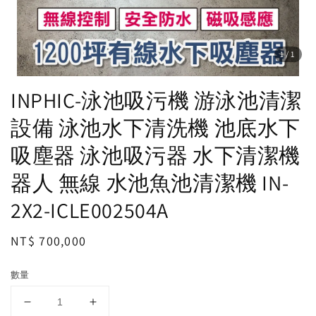
1
/1
INPHIC-泳池吸污機 游泳池清潔
設備 泳池水下清洗機 池底水下
吸塵器 泳池吸污器 水下清潔機
器人 無線 水池魚池清潔機 IN-
2X2-ICLE002504A
Regular
NT$ 700,000
price
數量