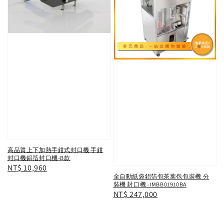
高品質上下加熱手鉗式封口機 手鉗
封口機鋁箔封口機-B款
Regular
NT$ 10,960
全自動紙袋鋁箔包茶葉包包裝機 分
price
裝機 封口機 -IMBB01910BA
Regular
NT$ 247,000
price