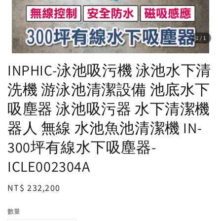
1
/1
INPHIC-泳池吸污機 泳池水下清
洗機 游泳池清潔設備 池底水下
吸塵器 泳池吸污器 水下清潔機
器人 無線 水池魚池清潔機 IN-
300坪有線水下吸塵器-
ICLE002304A
Regular
NT$ 232,200
price
數量