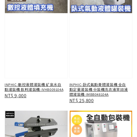
INPHIC-數控液體灌裝機 矿泉水自
INPHIC-卧式氣動膏體灌裝機 全自
動灌裝機 飲料灌裝機-IVHB009104A
動定量灌裝機 分裝機洗衣液單頭液
體灌裝機-IMBB048104A
Regular
NT$ 9,000
Regular
NT$ 25,800
price
price