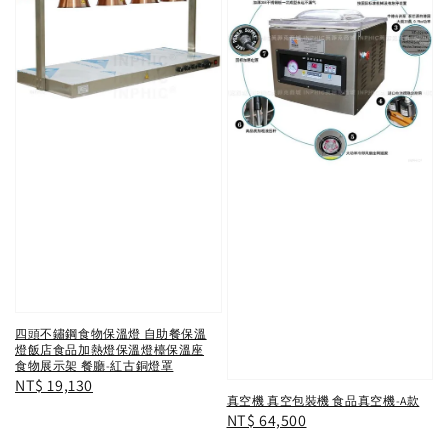
四頭不鏽鋼食物保溫燈 自助餐保溫
燈飯店食品加熱燈保溫燈檯保溫座
食物展示架 餐廳-紅古銅燈罩
Regular
NT$ 19,130
真空機 真空包裝機 食品真空機-A款
price
Regular
NT$ 64,500
price