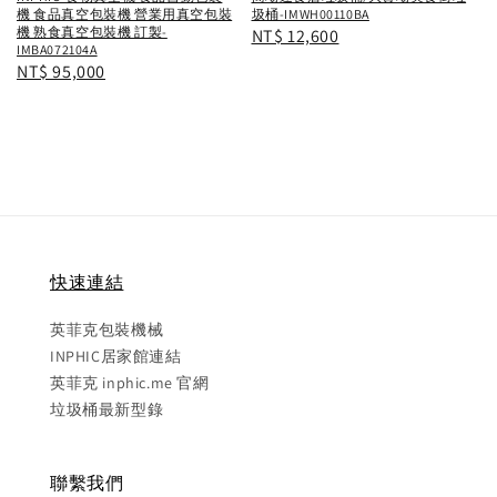
機 食品真空包裝機 營業用真空包裝
圾桶-IMWH00110BA
機 熟食真空包裝機 訂製-
Regular
NT$ 12,600
IMBA072104A
price
Regular
NT$ 95,000
price
快速連結
英菲克包裝機械
INPHIC居家館連結
英菲克 inphic.me 官網
垃圾桶最新型錄
聯繫我們