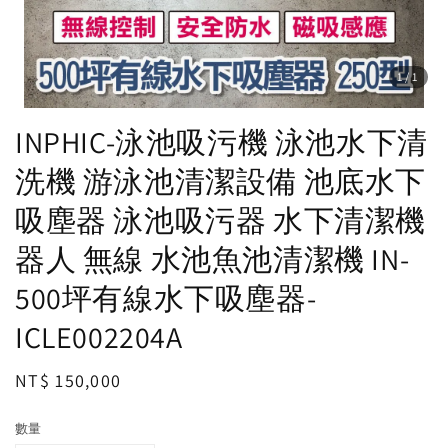
1
/1
INPHIC-泳池吸污機 泳池水下清
洗機 游泳池清潔設備 池底水下
吸塵器 泳池吸污器 水下清潔機
器人 無線 水池魚池清潔機 IN-
500坪有線水下吸塵器-
ICLE002204A
Regular
NT$ 150,000
price
數量