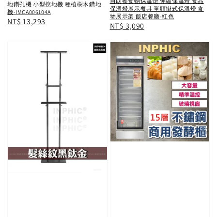
自助餐食物保溫燈 伸縮保溫燈 食品
地鑽孔機 小型挖地機 種植樹木鑽地
保溫燈展示餐具 單頭掛式保溫燈 食
機-IMCA006104A
物展示架 飯店餐廳-紅色
Regular
NT$ 13,293
Regular
NT$ 3,090
price
price