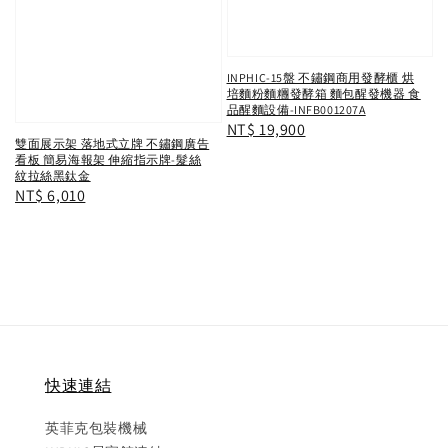
INPHIC-15盤 不鏽鋼商用發酵櫃 烘
培麵粉麵糰發酵箱 麵包醒發機器 食
品醒麵設備-INFB001207A
Regular
NT$ 19,900
雙面展示架 落地式立牌 不鏽鋼廣告
price
看板 簡易海報架 伸縮指示牌-髮絲
紋拉絲黑鈦金
Regular
NT$ 6,010
price
快速連結
英菲克包裝機械