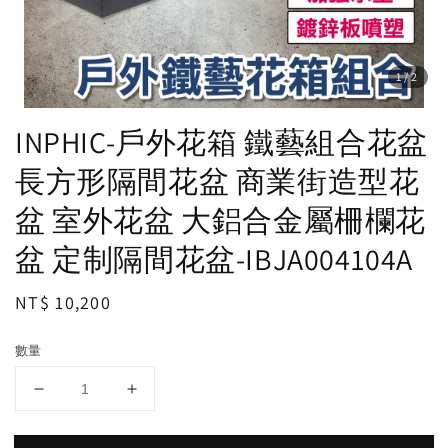
1
/2
INPHIC-戶外花箱 鐵藝組合花盆
長方形隔間花盆 商業街造型花
盆 室外花盆 大鋁合金屬柵欄花
盆 定制隔間花盆-IBJA004104A
Regular
NT$ 10,200
price
數量