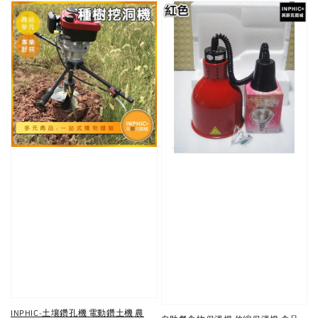
INPHIC-土壤鑽孔機 電動鑽土機 農