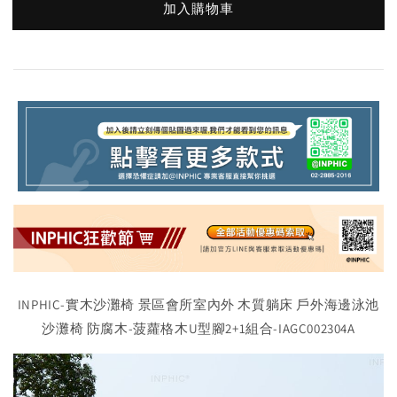
加入購物車
INPHIC-實木沙灘椅 景區會所室內外 木質躺床 戶外海邊泳池
沙灘椅 防腐木-菠蘿格木U型腳2+1組合-IAGC002304A