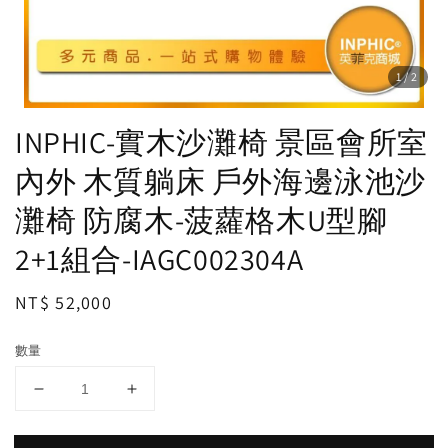
1
/2
INPHIC-實木沙灘椅 景區會所室
內外 木質躺床 戶外海邊泳池沙
灘椅 防腐木-菠蘿格木U型腳
2+1組合-IAGC002304A
Regular
NT$ 52,000
price
數量