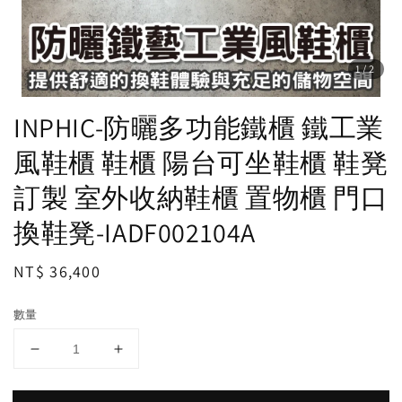
1
/2
INPHIC-防曬多功能鐵櫃 鐵工業
風鞋櫃 鞋櫃 陽台可坐鞋櫃 鞋凳
訂製 室外收納鞋櫃 置物櫃 門口
換鞋凳-IADF002104A
Regular
NT$ 36,400
price
數量