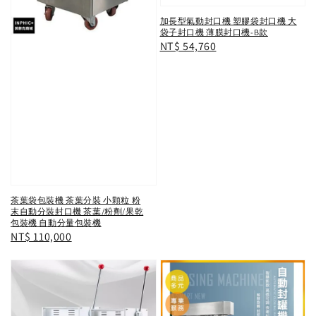
加長型氣動封口機 塑膠袋封口機 大
袋子封口機 薄膜封口機-B款
Regular
NT$ 54,760
price
茶葉袋包裝機 茶葉分裝 小顆粒 粉
末自動分裝封口機 茶葉/粉劑/果乾
包裝機 自動分量包裝機
Regular
NT$ 110,000
price