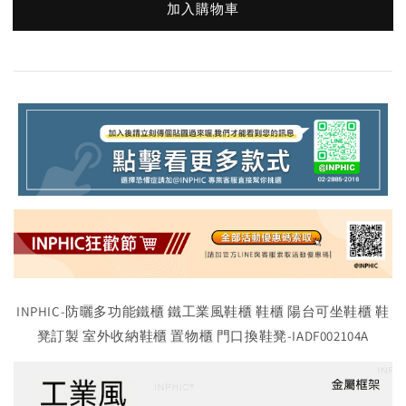
加入購物車
INPHIC-防曬多功能鐵櫃 鐵工業風鞋櫃 鞋櫃 陽台可坐鞋櫃 鞋
凳訂製 室外收納鞋櫃 置物櫃 門口換鞋凳-IADF002104A