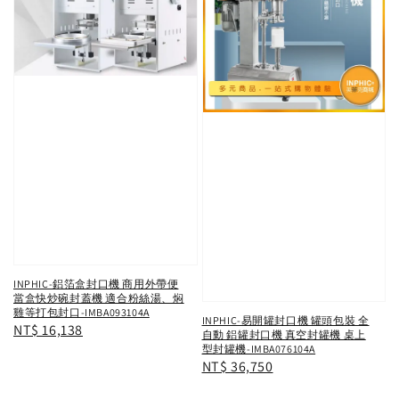
INPHIC-鋁箔盒封口機 商用外帶便
當盒快炒碗封蓋機 適合粉絲湯、焖
雞等打包封口-IMBA093104A
INPHIC-易開罐封口機 罐頭包裝 全
Regular
NT$ 16,138
自動 鋁罐封口機 真空封罐機 桌上
型封罐機-IMBA076104A
price
Regular
NT$ 36,750
price