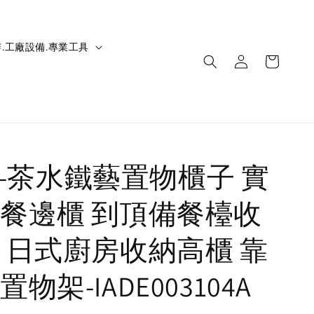
.工廠設備.專業工具
IC-茶水鐵藝置物櫃子 實
餐邊櫃 到頂備餐檯收
 日式廚房收納高櫃 靠
物架-IADE003104A