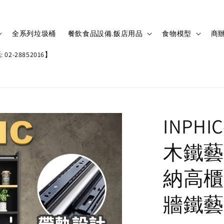
全系列垃圾桶
餐飲食品設備.飯店用品
食物模型
商辦
02-28852016】
INPH
木鐵藝
納高櫃
牆鐵藝置