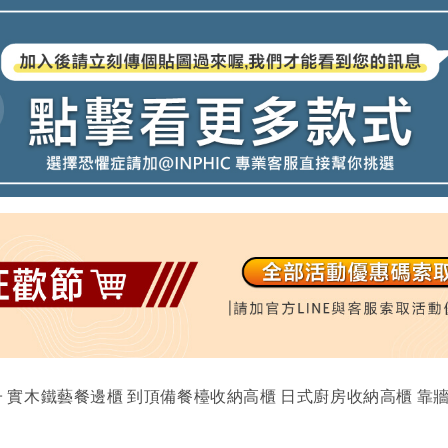
櫃子 實木鐵藝餐邊櫃 到頂備餐檯收納高櫃 日式廚房收納高櫃 靠牆鐵藝置