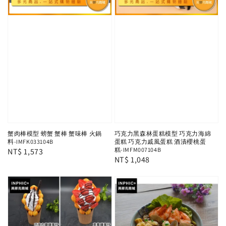
蟹肉棒模型 螃蟹 蟹棒 蟹味棒 火鍋
巧克力黑森林蛋糕模型 巧克力海綿
料-IMFK033104B
蛋糕 巧克力戚風蛋糕 酒漬櫻桃蛋
糕-IMFM007104B
Regular
NT$ 1,573
Regular
NT$ 1,048
price
price