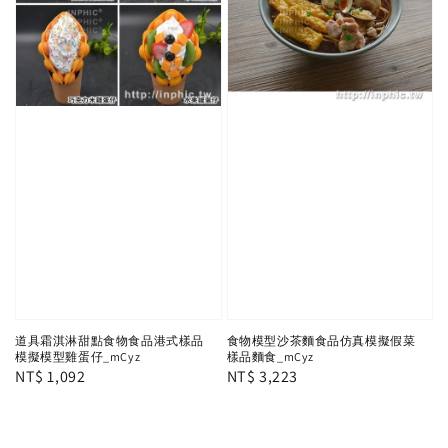
道具霜淇淋甜點食物食品港式樣品
食物模型沙茶麵食品仿真模擬假菜
模擬模型雞蛋仔_mCyz
樣品麵食_mCyz
Regular
NT$ 1,092
Regular
NT$ 3,223
price
price