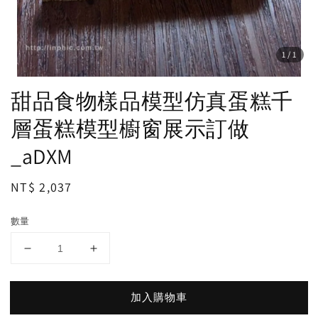
1
/1
甜品食物樣品模型仿真蛋糕千
層蛋糕模型櫥窗展示訂做
_aDXM
Regular
NT$ 2,037
price
數量
加入購物車