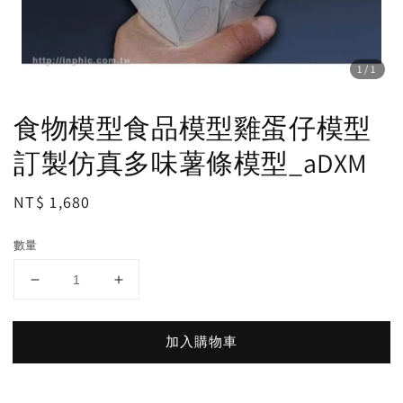
1
/1
食物模型食品模型雞蛋仔模型
訂製仿真多味薯條模型_aDXM
Regular
NT$ 1,680
price
數量
加入購物車