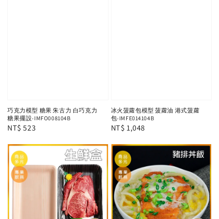
巧克力模型 糖果 朱古力 白巧克力
冰火菠蘿包模型 菠蘿油 港式菠蘿
糖果擺設-IMFO008104B
包-IMFE014104B
Regular
NT$ 523
Regular
NT$ 1,048
price
price