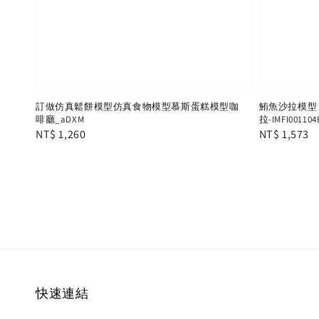
訂做仿真鬆餅模型仿真食物模型慕斯蛋糕模型咖
鮪魚沙拉模型
啡廳_aDXM
拉-IMFI001104
Regular
NT$ 1,260
Regular
NT$ 1,573
price
price
快速連結