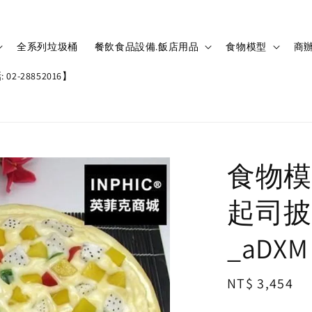
全系列垃圾桶
餐飲食品設備.飯店用品
食物模型
商辦
02-28852016】
食物模
起司披
_aDXM
Regular
NT$ 3,454
price