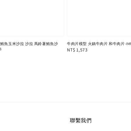
 鮪魚玉米沙拉 沙拉 馬鈴薯鮪魚沙
牛肉片模型 火鍋牛肉片 和牛肉片-IMFK0
B
Regular
NT$ 1,573
price
聯繫我們