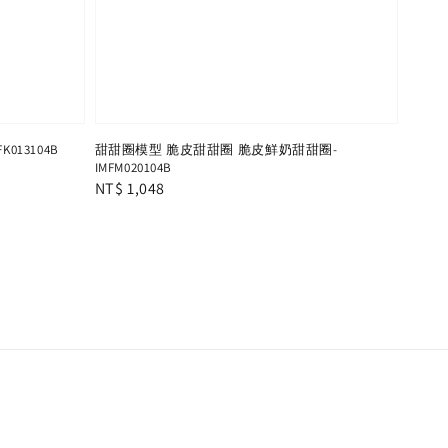
13104B
甜甜圈模型 脆皮甜甜圈 脆皮鮮奶甜甜圈-
IMFM020104B
Regular
NT$ 1,048
price