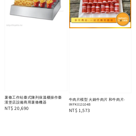
薯條工作站臺式陳列保溫櫃操作臺
牛肉片模型 火鍋牛肉片 和牛肉片-
漢堡店設備商用薯條機器
IMFK013104B
Regular
NT$ 20,690
Regular
NT$ 1,573
price
price