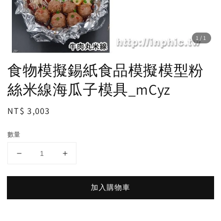
1
/1
食物模擬錫紙食品模擬模型粉
絲米線海瓜子模具_mCyz
Regular
NT$ 3,003
price
數量
加入購物車