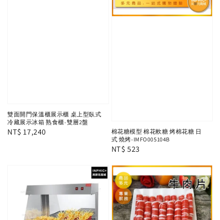
雙面開門保溫櫃展示櫃 桌上型臥式
冷藏展示冰箱 熟食櫃-雙層2盤
Regular
NT$ 17,240
棉花糖模型 棉花軟糖 烤棉花糖 日
式 燒烤-IMFO005104B
price
Regular
NT$ 523
price