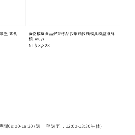
漢堡 速食-
食物模擬食品假菜樣品沙茶麵拉麵模具模型海鮮
麵_mCyz
Regular
NT$ 3,328
price
時間09:00-18:30 (週一至週五，12:00-13:30午休)