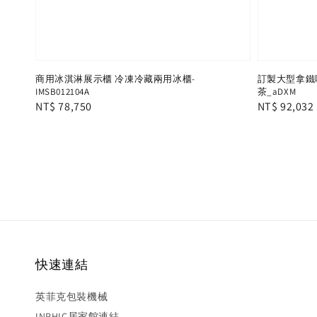
商用冰淇淋展示櫃 冷凍冷藏兩用冰櫃-
訂製大型拿鐵
IMSB012104A
茶_aDXM
Regular
NT$ 78,750
Regular
NT$ 92,032
price
price
快速連結
英菲克包裝機械
INPHIC居家館連結