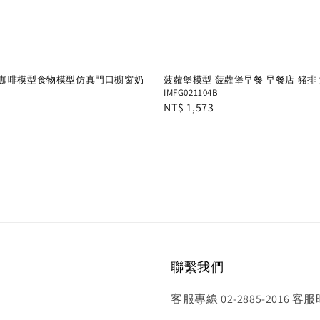
咖啡模型食物模型仿真門口櫥窗奶
菠蘿堡模型 菠蘿堡早餐 早餐店 豬排 
IMFG021104B
Regular
NT$ 1,573
price
聯繫我們
客服專線 02-2885-2016 客服