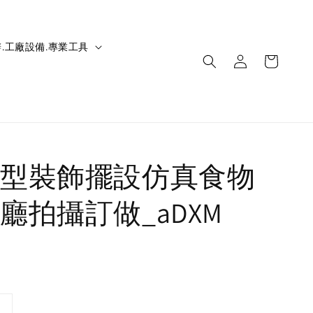
.工廠設備.專業工具
型裝飾擺設仿真食物
廳拍攝訂做_aDXM