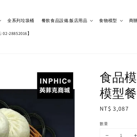
全系列垃圾桶
餐飲食品設備.飯店用品
食物模型
商辦
02-28852016】
食品模
模型餐
Regular
NT$ 3,087
price
數量