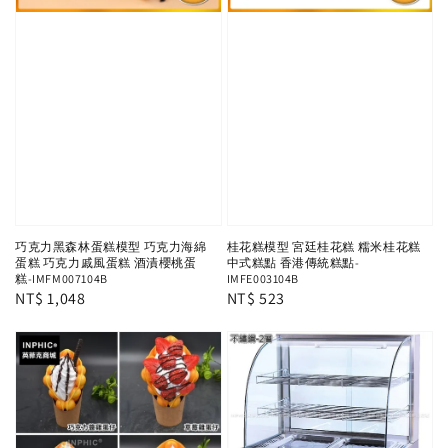
巧克力黑森林蛋糕模型 巧克力海綿
桂花糕模型 宮廷桂花糕 糯米桂花糕
蛋糕 巧克力戚風蛋糕 酒漬櫻桃蛋
中式糕點 香港傳統糕點-
糕-IMFM007104B
IMFE003104B
Regular
NT$ 1,048
Regular
NT$ 523
price
price