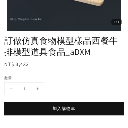
1
/1
訂做仿真食物模型樣品西餐牛
排模型道具食品_aDXM
Regular
NT$ 3,433
price
數量
加入購物車