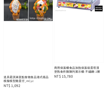
商用保溫櫃食品加熱保溫箱蛋塔漢
堡熟食炸雞陳列展示櫃-不鏽鋼-2層
Regular
NT$ 15,780
道具霜淇淋甜點食物食品港式樣品
模擬模型雞蛋仔_mCyz
price
Regular
NT$ 1,092
price