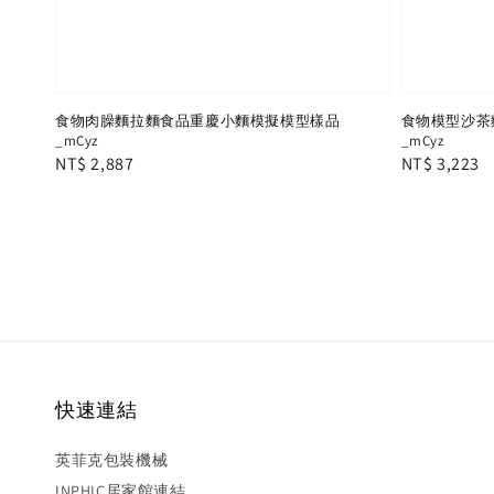
食物肉臊麵拉麵食品重慶小麵模擬模型樣品
食物模型沙茶
_mCyz
_mCyz
Regular
NT$ 2,887
Regular
NT$ 3,223
price
price
快速連結
英菲克包裝機械
INPHIC居家館連結