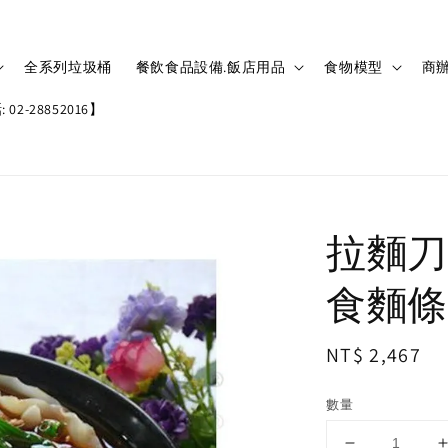
全系列垃圾桶
餐飲食品設備.飯店用品
食物模型
商辦
02-28852016】
拉麵刀
食麵條
Regular
NT$ 2,467
price
數量