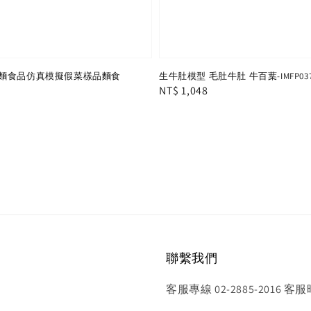
麵食品仿真模擬假菜樣品麵食
生牛肚模型 毛肚牛肚 牛百葉-IMFP037
Regular
NT$ 1,048
price
聯繫我們
客服專線 02-2885-2016 客服