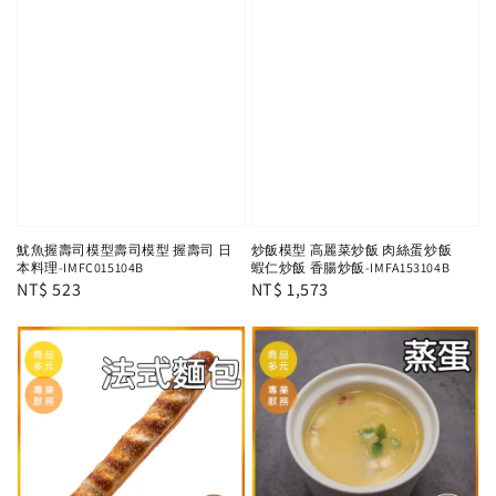
魷魚握壽司模型壽司模型 握壽司 日
炒飯模型 高麗菜炒飯 肉絲蛋炒飯
本料理-IMFC015104B
蝦仁炒飯 香腸炒飯-IMFA153104B
Regular
NT$ 523
Regular
NT$ 1,573
price
price