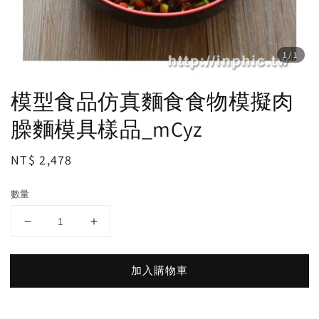
1
/1
模型食品仿真麵食食物模擬肉
臊麵模具樣品_mCyz
Regular
NT$ 2,478
price
數量
加入購物車