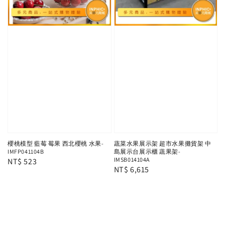
櫻桃模型 藍莓 莓果 西北櫻桃 水果-
蔬菜水果展示架 超市水果攤貨架 中
IMFP041104B
島展示台展示櫃 蔬果架-
IMSB014104A
Regular
NT$ 523
Regular
NT$ 6,615
price
price