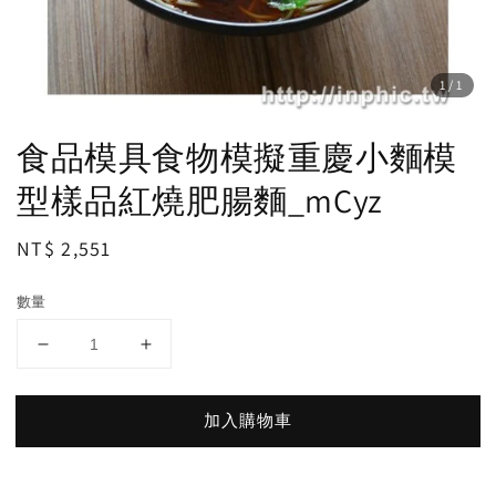
1
/1
食品模具食物模擬重慶小麵模
型樣品紅燒肥腸麵_mCyz
Regular
NT$ 2,551
price
數量
加入購物車