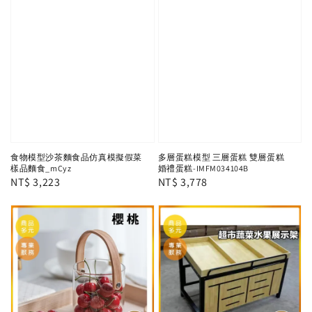
食物模型沙茶麵食品仿真模擬假菜
多層蛋糕模型 三層蛋糕 雙層蛋糕
樣品麵食_mCyz
婚禮蛋糕-IMFM034104B
Regular
NT$ 3,223
Regular
NT$ 3,778
price
price