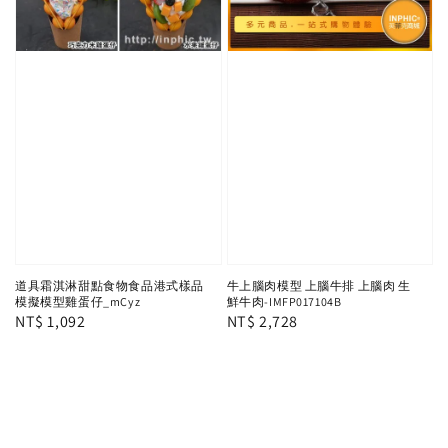
道具霜淇淋甜點食物食品港式樣品
牛上腦肉模型 上腦牛排 上腦肉 生
模擬模型雞蛋仔_mCyz
鮮牛肉-IMFP017104B
Regular
NT$ 1,092
Regular
NT$ 2,728
price
price