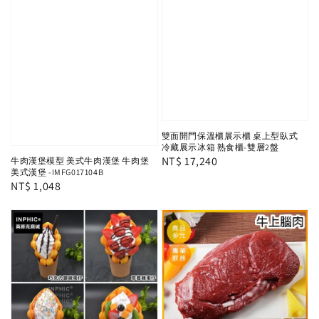
雙面開門保溫櫃展示櫃 桌上型臥式
冷藏展示冰箱 熟食櫃-雙層2盤
Regular
NT$ 17,240
牛肉漢堡模型 美式牛肉漢堡 牛肉堡
美式漢堡 -IMFG017104B
price
Regular
NT$ 1,048
price