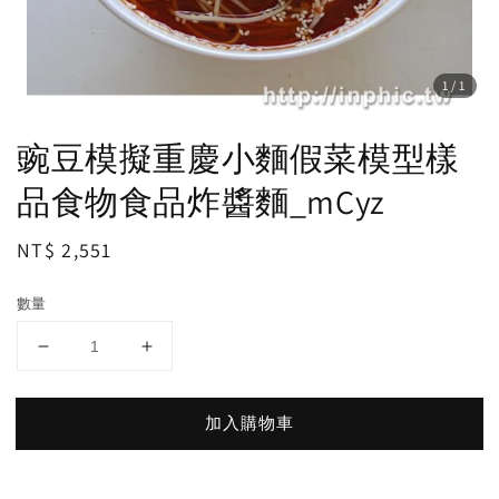
1
/1
豌豆模擬重慶小麵假菜模型樣
品食物食品炸醬麵_mCyz
Regular
NT$ 2,551
price
數量
加入購物車