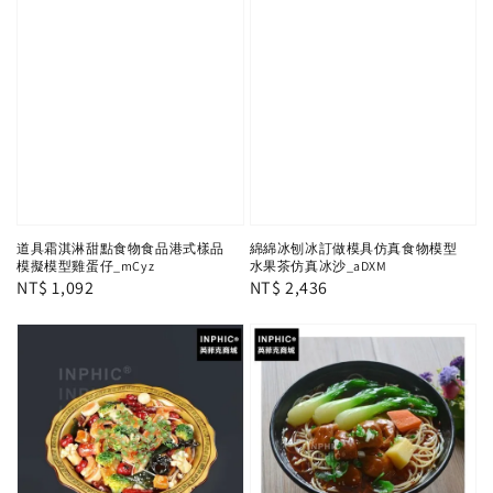
道具霜淇淋甜點食物食品港式樣品
綿綿冰刨冰訂做模具仿真食物模型
模擬模型雞蛋仔_mCyz
水果茶仿真冰沙_aDXM
Regular
NT$ 1,092
Regular
NT$ 2,436
price
price