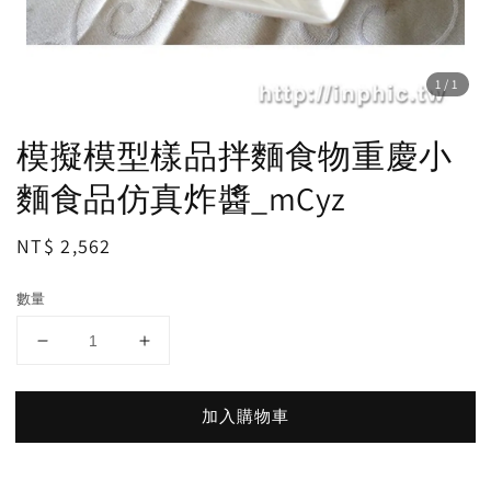
1
/1
模擬模型樣品拌麵食物重慶小
麵食品仿真炸醬_mCyz
Regular
NT$ 2,562
price
數量
加入購物車