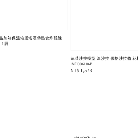
品加熱保溫箱蛋塔漢堡熟食炸雞陳
-1層
蔬菜沙拉模型 溫沙拉 優格沙拉醬 花
IMFI006104B
Regular
NT$ 1,573
price