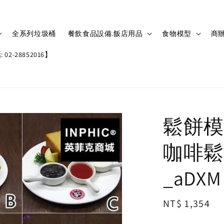
全系列垃圾桶
餐飲食品設備.飯店用品
食物模型
商辦
02-28852016】
鬆餅模
咖啡鬆
_aDXM
Regular
NT$ 1,354
price