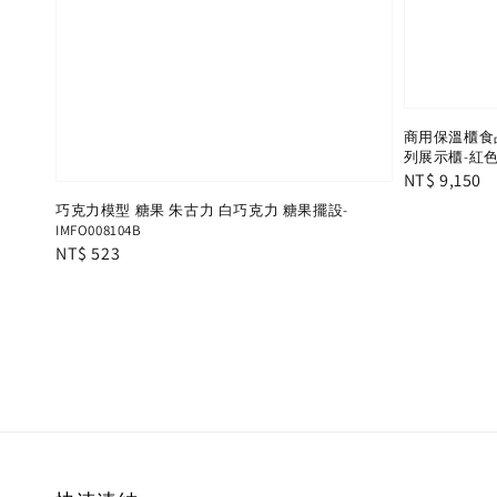
商用保溫櫃食
列展示櫃-紅色
Regular
NT$ 9,150
price
巧克力模型 糖果 朱古力 白巧克力 糖果擺設-
IMFO008104B
Regular
NT$ 523
price