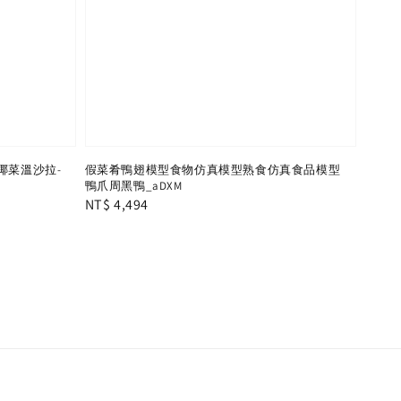
椰菜溫沙拉-
假菜肴鴨翅模型食物仿真模型熟食仿真食品模型
鴨爪周黑鴨_aDXM
Regular
NT$ 4,494
price