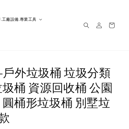
.工廠設備.專業工具
IC-戶外垃圾桶 垃圾分類
垃圾桶 資源回收桶 公園
 圓桶形垃圾桶 別墅垃
E款