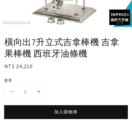
1
/1
橫向出7升立式吉拿棒機 吉拿
果棒機 西班牙油條機
Regular
NT$ 24,210
price
數量
加入購物車