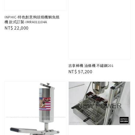
INPHIC-特色創意狗頭燒機鯛魚燒
機 款式訂製-IMRA011104A
Regular
NT$ 22,000
price
吉拿棒機 油條機 不鏽鋼201
Regular
NT$ 57,200
price