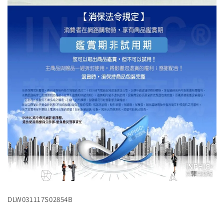
DLW031117S02854B