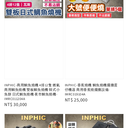
INPHIC-商用鯛魚燒機 4排12隻 燃氣
INPHIC-香蕉燒機 鯛魚燒機擺攤蛋
商用鯛魚燒機 雙板鯛魚燒機 韓式小
仔機器 商用香蕉燒擺攤設備-
魚餅 日式鯛魚燒機 夜市鯛魚燒機-
IMRC019104A
IMRC011204A
Regular
NT$ 25,000
Regular
NT$ 30,000
price
price