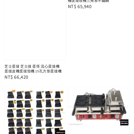
機蛋撻殼機三角形不鏽鋼
Regular
NT$ 65,940
price
芝士蛋撻 芝士撻 蛋塔 流心蛋撻機
蛋撻皮機蛋撻殼機 15孔方形蛋撻機
Regular
NT$ 66,420
price