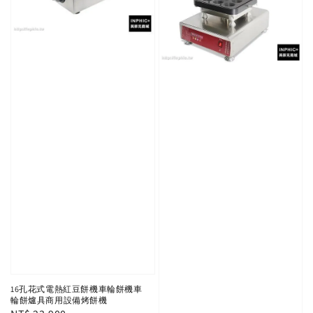
16孔花式電熱紅豆餅機車輪餅機車
輪餅爐具商用設備烤餅機