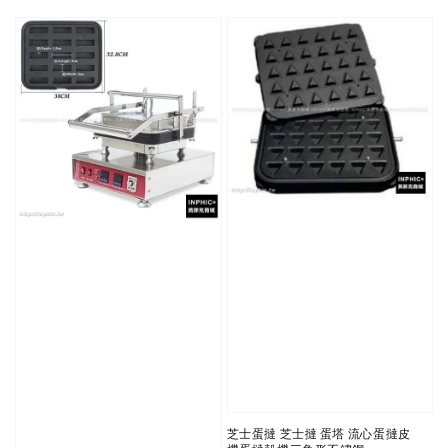
price
芝士蛋撻 芝士撻 蛋塔 流心蛋撻皮