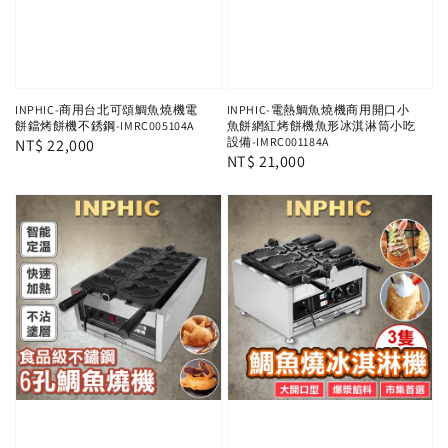
INPHIC-商用台北可頌鯛魚燒機電
INPHIC-電熱鯛魚燒機商用開口小
餅鐺烤餅機不銹鋼-IMRC005104A
魚餅網紅烤餅機魚形冰淇淋筒小吃
設備-IMRC001184A
Regular
NT$ 22,000
Regular
NT$ 21,000
price
price