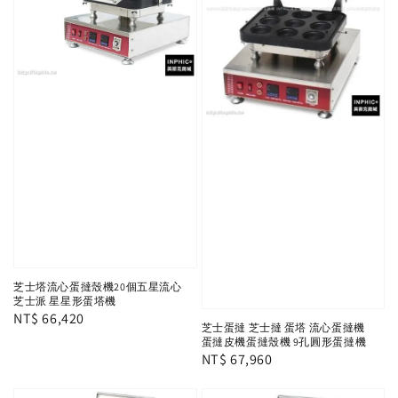
芝士塔流心蛋撻殼機20個五星流心
芝士派 星星形蛋塔機
Regular
NT$ 66,420
芝士蛋撻 芝士撻 蛋塔 流心蛋撻機
price
蛋撻皮機蛋撻殼機 9孔圓形蛋撻機
Regular
NT$ 67,960
price