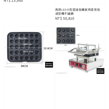
Regular
NT$ 23,900
price
商用LED小型蛋撻殼機家用蛋塔殼
成型機不鏽鋼
Regular
NT$ 50,810
price