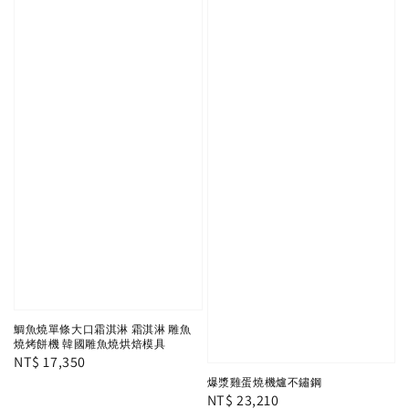
鯛魚燒單條大口霜淇淋 霜淇淋 雕魚
燒烤餅機 韓國雕魚燒烘焙模具
Regular
NT$ 17,350
price
爆漿雞蛋燒機爐不鏽鋼
Regular
NT$ 23,210