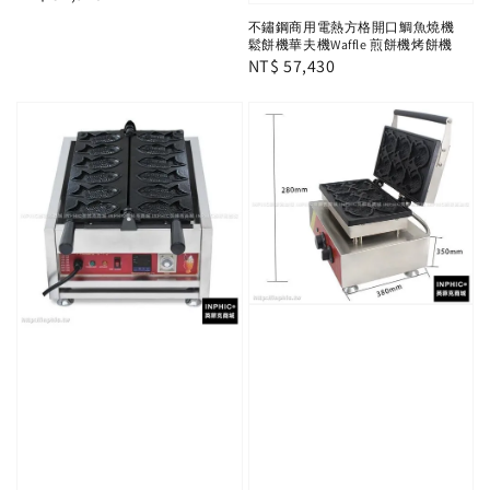
price
不鏽鋼商用電熱方格開口鯛魚燒機
鬆餅機華夫機Waffle 煎餅機烤餅機
Regular
NT$ 57,430
price