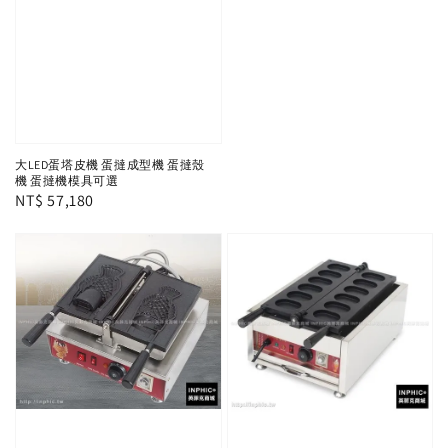
大LED蛋塔皮機 蛋撻成型機 蛋撻殼
機 蛋撻機模具可選
Regular
NT$ 57,180
price