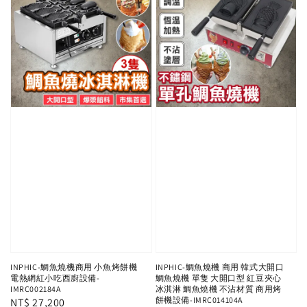
INPHIC-鯛魚燒機商用 小魚烤餅機
INPHIC-鯛魚燒機 商用 韓式大開口
電熱網紅小吃西廚設備-
鯛魚燒機 單隻 大開口型 紅豆夾心
IMRC002184A
冰淇淋 鯛魚燒機 不沾材質 商用烤
餅機設備-IMRC014104A
Regular
NT$ 27,200