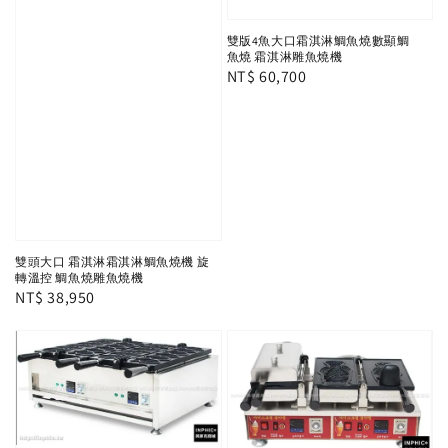
雙版4魚大口霜淇淋鯛魚燒數顯鯛
魚燒 霜淇淋雕魚燒機
Regular
NT$ 60,700
price
雙頭大口 霜淇淋霜淇淋鯛魚燒機 旋
轉溫控 鯛魚燒雕魚燒機
Regular
NT$ 38,950
price