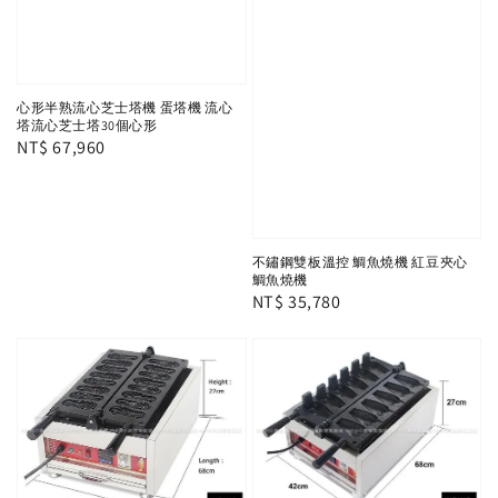
心形半熟流心芝士塔機 蛋塔機 流心
塔流心芝士塔30個心形
Regular
NT$ 67,960
price
不鏽鋼雙板溫控 鯛魚燒機 紅豆夾心
鯛魚燒機
Regular
NT$ 35,780
price