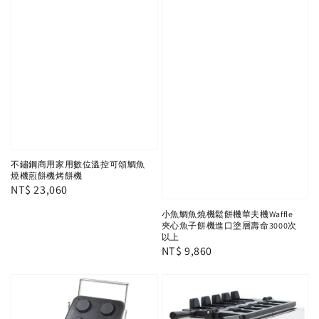
不鏽鋼商用家用數位溫控可頌鯛魚
燒機煎餅機烤餅機
Regular
NT$ 23,060
price
小魚鯛魚燒機鬆餅機華夫機Waffle
夾心魚子餅機進口塗層壽命3000次
以上
Regular
NT$ 9,860
price