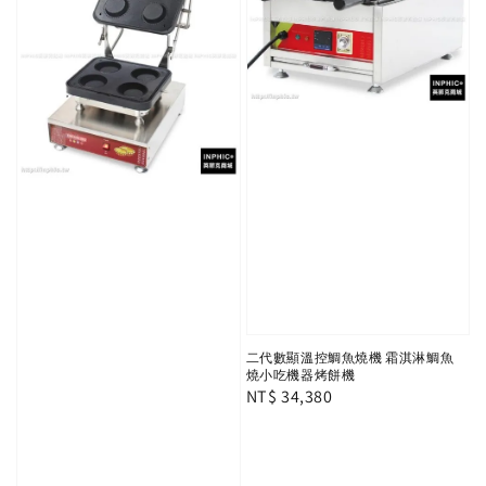
二代數顯溫控鯛魚燒機 霜淇淋鯛魚
燒小吃機器烤餅機
Regular
NT$ 34,380
price