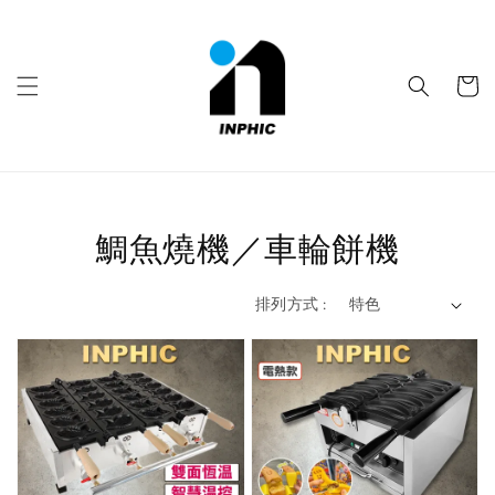
鯛魚燒機／車輪餅機
排列方式 :