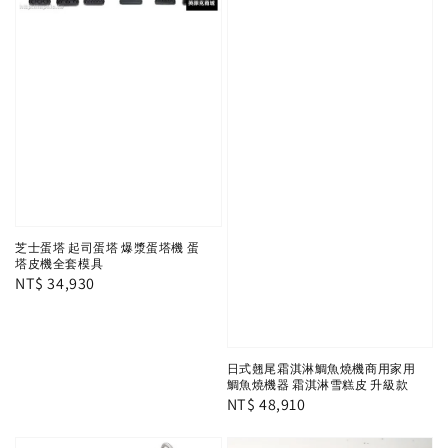
芝士蛋塔 起司蛋塔 爆漿蛋塔機 蛋
塔皮機全套模具
Regular
NT$ 34,930
price
日式翹尾霜淇淋鯛魚燒機商用家用
鯛魚燒機器 霜淇淋雪糕皮 升級款
Regular
NT$ 48,910
price