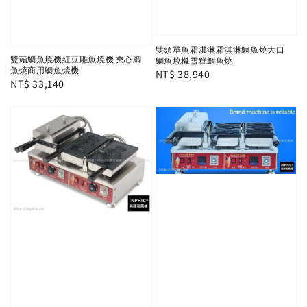
雙頭單魚霜淇淋霜淇淋鯛魚燒大口
雙頭鯛魚燒機紅豆雕魚燒機 夾心鯛
鯛魚燒機雪糕鯛魚燒
魚燒商用鯛魚燒機
Regular
NT$ 38,940
Regular
NT$ 33,140
price
price