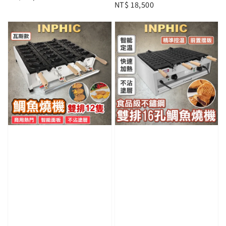
Regular
NT$ 18,500
price
price