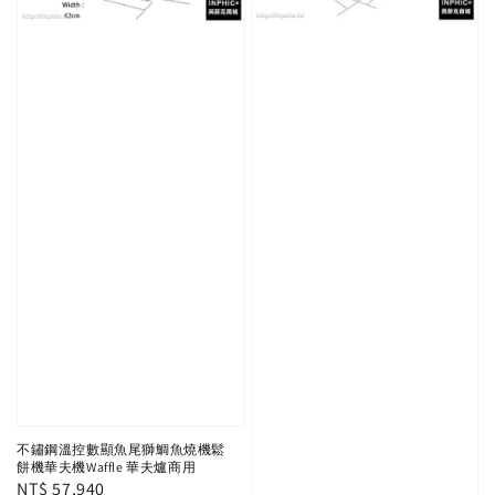
不鏽鋼溫控數顯魚尾獅鯛魚燒機鬆
餅機華夫機Waffle 華夫爐商用
Regular
NT$ 57,940