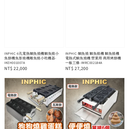
INPHIC-6孔電熱鯛魚燒機鯛魚燒小
INPHIC-鯛魚燒 鯛魚燒機 鯛魚燒機
魚餅機魚形燒機雕魚燒小吃機器-
電熱式鯛魚燒機 營業用 商用烤餅機
IKEH001007A
一板三條-IMRC002184A
Regular
NT$ 22,000
Regular
NT$ 27,200
price
price