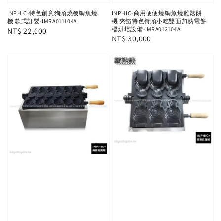
INPHIC-特色創意狗頭燒機鯛魚燒
INPHIC-商用便便燒鯛魚燒雞鬆餅
機 款式訂製-IMRA011104A
機 夾餡特色街頭小吃雙面加熱電餅
檔烘培設備-IMRA012104A
Regular
NT$ 22,000
Regular
NT$ 30,000
price
price