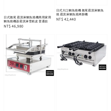
日式大口鯛魚燒機 翹尾霜淇淋鯛魚
燒 霜淇淋鯛魚燒烤餅機
日式翹尾 霜淇淋鯛魚燒機商用家用
Regular
NT$ 42,440
鯛魚燒機器霜淇淋雪糕皮 普通款
price
Regular
NT$ 46,980
price