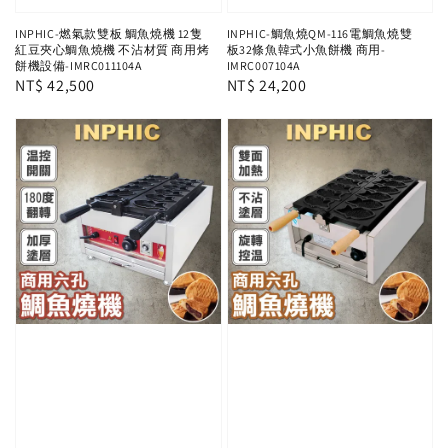
INPHIC-燃氣款雙板 鯛魚燒機 12隻
INPHIC-鯛魚燒QM-116電鯛魚燒雙
紅豆夾心鯛魚燒機 不沾材質 商用烤
板32條魚韓式小魚餅機 商用-
餅機設備-IMRC011104A
IMRC007104A
Regular
NT$ 42,500
Regular
NT$ 24,200
price
price