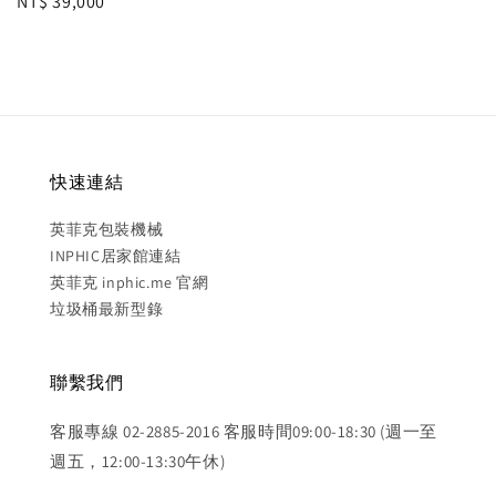
Regular
NT$ 39,000
price
快速連結
英菲克包裝機械
INPHIC居家館連結
英菲克 inphic.me 官網
垃圾桶最新型錄
聯繫我們
客服專線 02-2885-2016 客服時間09:00-18:30 (週一至
週五，12:00-13:30午休)