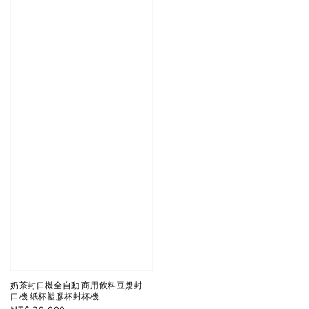
奶茶封口機全自動 商用飲料豆漿封
口機 紙杯塑膠杯封杯機