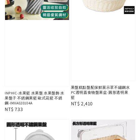
果盤糕點盤配保鮮展示罩不鏽鋼水
PC透明蓋食物盤果盆-圓形透明果
INPHIC-水果籃 水果盤 水果盤飾 水
籃
果盤子 不銹鋼果籃 歐式花籃 不銹
Regular
NT$ 2,410
鋼-IMXA020104A
Regular
NT$ 733
price
price