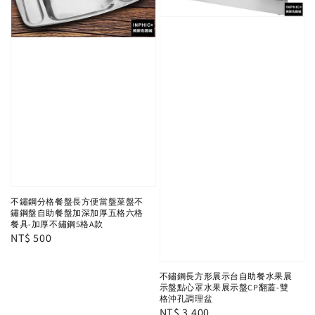
不鏽鋼分格餐盤長方便當盤菜盤不
鏽鋼盤自助餐盤加深加厚五格六格
餐具-加厚不鏽鋼5格A款
Regular
NT$ 500
price
不鏽鋼長方形展示台自助餐水果展
示盤點心罩水果展示盤CP翻蓋-雙
格沖孔調理盆
Regular
NT$ 3,400