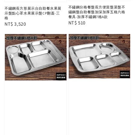
不鏽鋼分格餐盤長方便當盤菜盤不
不鏽鋼長方形展示台自助餐水果展
鏽鋼盤自助餐盤加深加厚五格六格
示盤點心罩水果展示盤CP翻蓋-三
餐具-加厚不鏽鋼7格A款
格
Regular
NT$ 510
Regular
NT$ 3,520
price
price