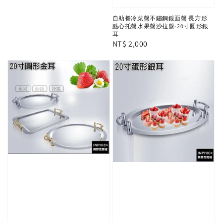
自助餐冷菜盤不鏽鋼鏡面盤 長方形
點心托盤水果盤沙拉盤-20寸圓形銀
耳
Regular
NT$ 2,000
price