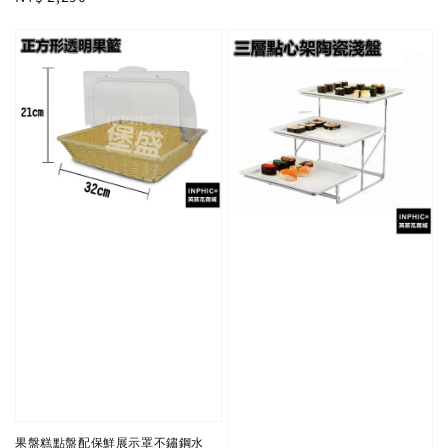
price
果盤糕點盤配保鮮展示罩不鏽鋼水