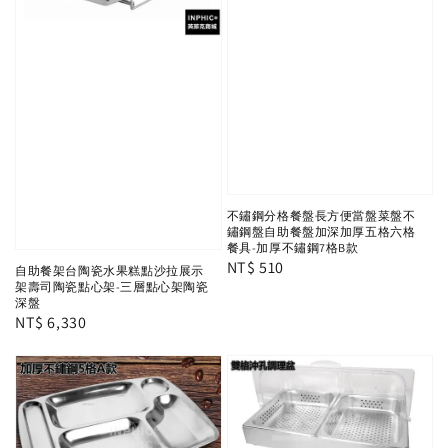
不鏽鋼分格餐盤長方便當盤菜盤不
鏽鋼盤自助餐盤加深加厚五格六格
餐具-加厚不鏽鋼7格B款
Regular
NT$ 510
自助餐架台陶瓷水果糕點沙拉展示
架壽司陶瓷點心架-三層點心架陶瓷
price
深盤
Regular
NT$ 6,330
price