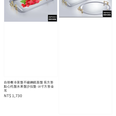
自助餐冷菜盤不鏽鋼鏡面盤 長方形
點心托盤水果盤沙拉盤-18寸方形金
耳
Regular
NT$ 1,730
price