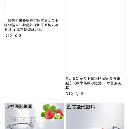
不鏽鋼分格餐盤長方便當盤菜盤不
鏽鋼盤自助餐盤加深加厚五格六格
餐具-加厚不鏽鋼6格B款
Regular
NT$ 550
price
自助餐冷菜盤不鏽鋼鏡面盤 長方形
點心托盤水果盤沙拉盤-22寸圓形銀
耳
Regular
NT$ 2,280
price