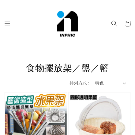
食物擺放架／盤／籃
排列方式 :