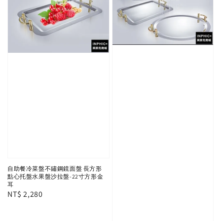
自助餐冷菜盤不鏽鋼鏡面盤 長方形
點心托盤水果盤沙拉盤-22寸方形金
耳
Regular
NT$ 2,280
price