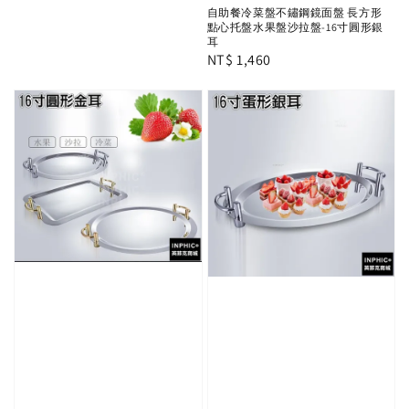
自助餐冷菜盤不鏽鋼鏡面盤 長方形
點心托盤水果盤沙拉盤-16寸圓形銀
耳
Regular
NT$ 1,460
price