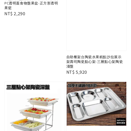
PC透明蓋食物盤果盆-正方形透明
果籃
Regular
NT$ 2,290
price
自助餐架台陶瓷水果糕點沙拉展示
架壽司陶瓷點心架-三層點心架陶瓷
淺盤
Regular
NT$ 5,920
price