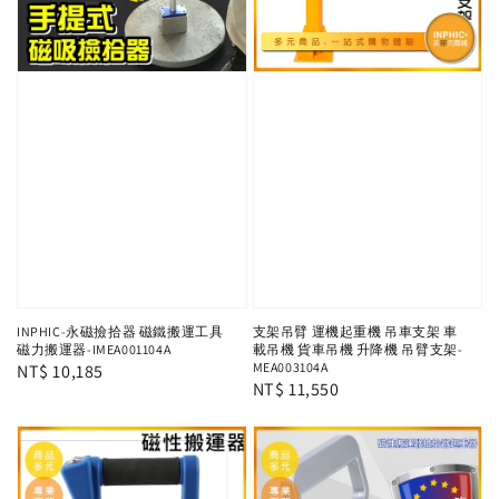
INPHIC-永磁撿拾器 磁鐵搬運工具
支架吊臂 運機起重機 吊車支架 車
磁力搬運器-IMEA001104A
載吊機 貨車吊機 升降機 吊臂支架-
MEA003104A
Regular
NT$ 10,185
Regular
NT$ 11,550
price
price