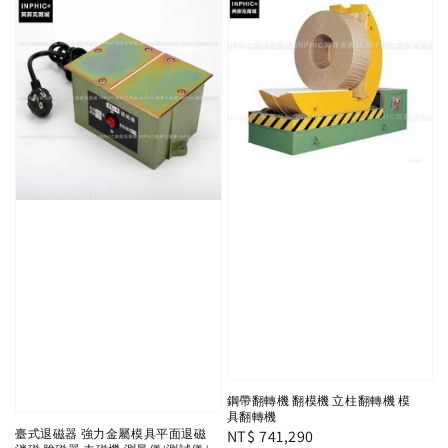
鋼帶翻轉機 翻模機 立柱翻轉機 模
具翻轉機
Regular
NT$ 741,290
臺式退磁器 強力金屬模具平面退磁