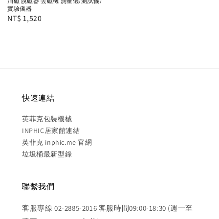
消磁 脫磁器 去磁機 測量儀/測試儀/
price
實驗儀器
Regular
NT$ 1,520
price
快速連結
英菲克包裝機械
INPHIC居家館連結
英菲克 inphic.me 官網
垃圾桶最新型錄
聯繫我們
客服專線 02-2885-2016 客服時間09:00-18:30 (週一至