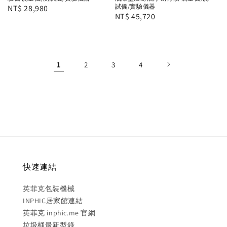
試儀/實驗儀器
Regular
NT$ 28,980
Regular
NT$ 45,720
price
price
1
2
3
4
快速連結
英菲克包裝機械
INPHIC居家館連結
英菲克 inphic.me 官網
垃圾桶最新型錄