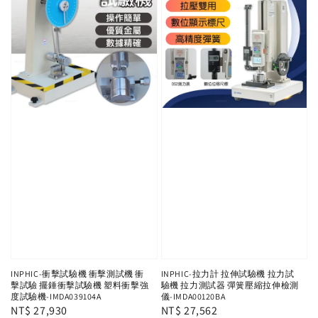
INPHIC-衝擊試驗機 衝擊測試機 衝
INPHIC-拉力計 拉伸試驗機 拉力試
擊試驗 擺錘衝擊試驗機 塑料衝擊強
驗機 拉力測試器 彈簧壓縮拉伸檢測
度試驗機-IMDA039104A
儀-IMDA00120BA
Regular
NT$ 27,930
Regular
NT$ 27,562