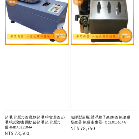
起毛球測試儀 織物起毛球檢測儀 起
氣膠製造機 懸浮粒子產塵儀 氣溶膠
毛球試驗機 圓軌跡起毛起球測試
發生器 氣膠產生器-IOCE010104A
儀-IMDA015104A
Regular
NT$ 78,750
Regular
NT$ 73,500
price