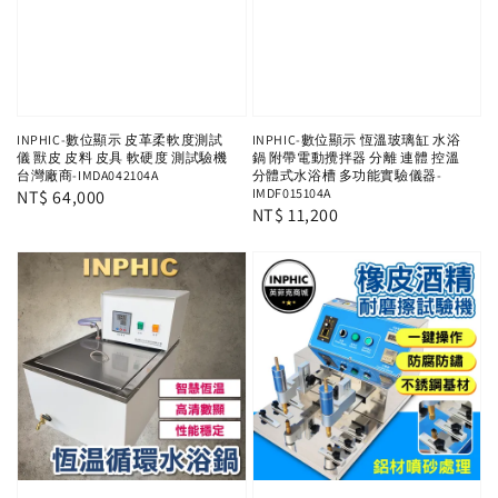
INPHIC-數位顯示 皮革柔軟度測試
INPHIC-數位顯示 恆溫玻璃缸 水浴
儀 獸皮 皮料 皮具 軟硬度 測試驗機
鍋 附帶電動攪拌器 分離 連體 控溫
台灣廠商-IMDA042104A
分體式水浴槽 多功能實驗儀器-
IMDF015104A
Regular
NT$ 64,000
Regular
NT$ 11,200
price
price