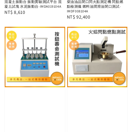
混凝土振動台 振動實驗測試平台 混
柴油油品閉口閃火點測定機 閃點燃
凝土試塊 水泥振動台-IMDA019104A
點檢測儀 燃料油潤滑油閉口測試-
IMDF008104A
Regular
NT$ 8,610
Regular
NT$ 92,400
price
price