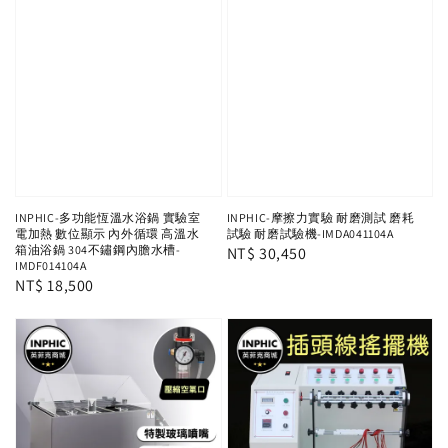
INPHIC-多功能恆溫水浴鍋 實驗室
INPHIC-摩擦力實驗 耐磨測試 磨耗
電加熱 數位顯示 內外循環 高溫水
試驗 耐磨試驗機-IMDA041104A
箱油浴鍋 304不鏽鋼內膽水槽-
Regular
NT$ 30,450
IMDF014104A
price
Regular
NT$ 18,500
price