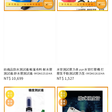
紡織品防水測試儀 帳篷布料 耐水壓
水管測試壓力表 ppr水管打壓機 打
測試儀 靜水壓測試儀-IMDA025104A
壓泵手動測試壓力泵-IMDA026104A
Regular
NT$ 10,699
Regular
NT$ 1,527
price
price