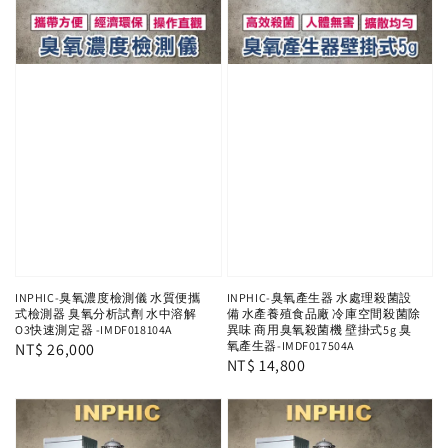
INPHIC-臭氧濃度檢測儀 水質便攜
INPHIC-臭氧產生器 水處理殺菌設
式檢測器 臭氧分析試劑 水中溶解
備 水產養殖食品廠 冷庫空間殺菌除
O3快速測定器 -IMDF018104A
異味 商用臭氧殺菌機 壁掛式5g 臭
氧產生器-IMDF017504A
Regular
NT$ 26,000
Regular
NT$ 14,800
price
price