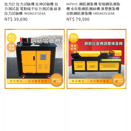
拉力計 拉力試驗機 拉伸試驗機 拉
INPHIC-鋼筋捆紮機 智能鋼筋捆紮
力測試器 電動端子拉力測試儀 線束
機 全自動鋼筋捆絲機 液壓捆紮機
拉力試驗機-IMDA037104A
自動鋼筋捆紮機-IMDA035104A
Regular
NT$ 39,690
Regular
NT$ 79,590
price
price