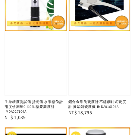
手持糖度測試儀 折光儀 水果糖份計
鋁合金韋氏硬度計 不鏽鋼鉗式硬度
甜度檢測量0-I10% 糖漿濃度計-
計 黃紫銅硬度儀-IMDA016104A
IMDA027104A
Regular
NT$ 18,795
Regular
NT$ 1,039
price
price