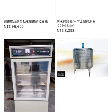
圓鋼螺紋鋼自動液壓鋼筋拉直機
防水探測器/水下金屬探測器-
IOCE00510AA
Regular
NT$ 96,600
Regular
NT$ 8,398
price
price