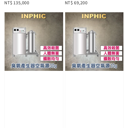
Regular
NT$ 135,000
Regular
NT$ 69,200
price
price