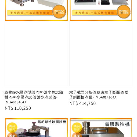
織物靜水壓測試儀 布料滲水性試驗
端子截面分析儀 線束端子斷面儀 端
機 布料水壓測試儀 滲水測試儀-
子剖面檢測儀 -IMDA014104A
IMDA013104A
Regular
NT$ 414,750
Regular
NT$ 110,250
price
price