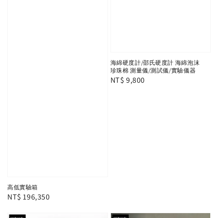
海綿硬度計/邵氏硬度計 海綿泡沫
珍珠棉 測量儀/測試儀/實驗儀器
Regular
NT$ 9,800
price
高低實驗箱
Regular
NT$ 196,350
price