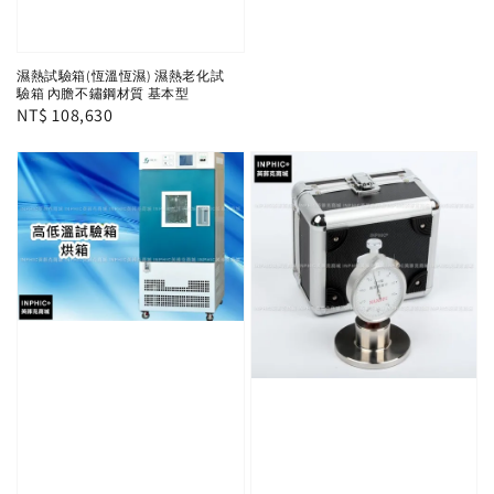
濕熱試驗箱(恆溫恆濕) 濕熱老化試
驗箱 內膽不鏽鋼材質 基本型
Regular
NT$ 108,630
price