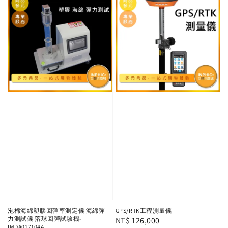
泡棉海綿塑膠回彈率測定儀 海綿彈
GPS/RTK工程測量儀
力測試儀 落球回彈試驗機-
Regular
NT$ 126,000
IMDA017104A