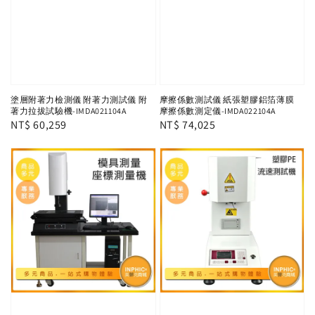
塗層附著力檢測儀 附著力測試儀 附
摩擦係數測試儀 紙張塑膠鋁箔薄膜
著力拉拔試驗機-IMDA021104A
摩擦係數測定儀-IMDA022104A
Regular
NT$ 60,259
Regular
NT$ 74,025
price
price