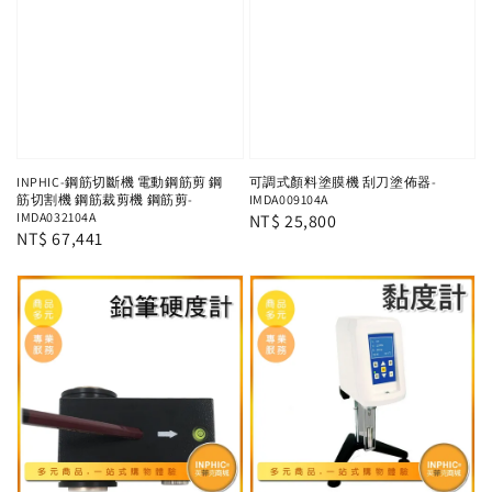
INPHIC-鋼筋切斷機 電動鋼筋剪 鋼
可調式顏料塗膜機 刮刀塗佈器-
筋切割機 鋼筋裁剪機 鋼筋剪-
IMDA009104A
IMDA032104A
Regular
NT$ 25,800
Regular
NT$ 67,441
price
price