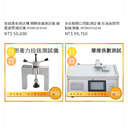
按鈕壽命測試機 開關按鍵測試儀 鍵
全自動開口閃點測定儀 石油油類閃
盤疲勞測試儀-MDA018104A
點檢測儀-IMDA020104A
Regular
NT$ 50,000
Regular
NT$ 99,750
price
price