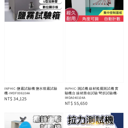
INPHIC-鹽霧試驗機 鹽水噴霧試驗
INPHIC-測試機 線材搖擺測試機 實
機-IMDF00610AA
驗機台 線材壽命試驗 彎折試驗機-
IMDA040104A
Regular
NT$ 34,125
Regular
NT$ 55,650
price
price