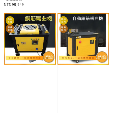
price
Regular
NT$ 99,949
price