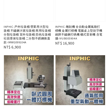
INPHIC-戶外垃圾桶 營業用大型垃
INPHIC-雕刻機 全自動金屬氣動打
圾桶 不鏽鋼大號垃圾桶 商用垃圾桶
標機 金屬打標機 電腦桌上型刻字機
分類垃圾桶 室外垃圾桶 四色垃圾桶
銘牌不鏽鋼打碼機 櫃式雷射機 含電
社區環保垃圾桶 二分類不銹鋼推蓋
腦-IVUB005904A
款-IMWG099104A
Regular
NT$ 16,900
Regular
NT$ 6,900
price
price