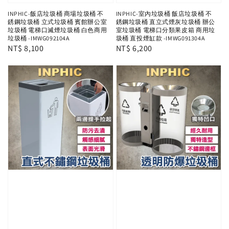
INPHIC-飯店垃圾桶 商場垃圾桶 不
INPHIC-室內垃圾桶 飯店垃圾桶 不
銹鋼垃圾桶 立式垃圾桶 賓館辦公室
銹鋼垃圾桶 直立式煙灰垃圾桶 辦公
垃圾桶 電梯口滅煙垃圾桶 白色商用
室垃圾桶 電梯口分類果皮箱 商用垃
垃圾桶 -IMWG092104A
圾桶 直投煙缸款 -IMWG091304A
Regular
NT$ 8,100
Regular
NT$ 6,200
price
price