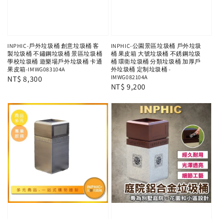
INPHIC-戶外垃圾桶 創意垃圾桶 客
INPHIC-公園景區垃圾桶 戶外垃圾
製垃圾桶 不鏽鋼垃圾桶 景區垃圾桶
桶 果皮箱 大號垃圾桶 不銹鋼垃圾
學校垃圾桶 遊樂場戶外垃圾桶 卡通
桶 環衛垃圾桶 分類垃圾桶 加厚戶
果皮箱-IMWG083104A
外垃圾桶 定制垃圾桶 -
IMWG082104A
Regular
NT$ 8,300
Regular
NT$ 9,200
price
price