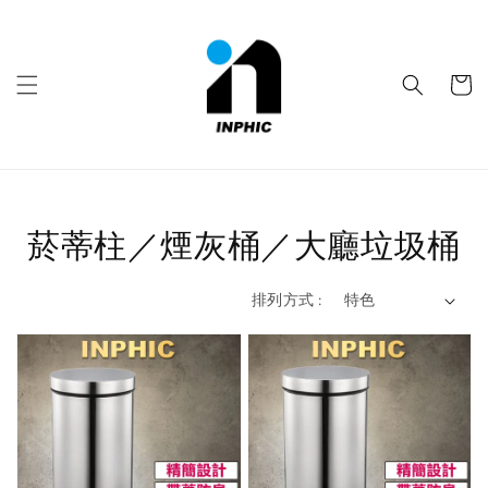
菸蒂柱／煙灰桶／大廳垃圾桶
排列方式 :