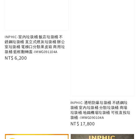
INPHIC-室內垃圾桶 飯店垃圾桶 不
銹鋼垃圾桶 直立式煙灰垃圾桶 辦公
室垃圾桶 電梯口分類果皮箱 商用垃
圾桶 藍框翻轉蓋-IMWG091104A
Regular
NT$ 6,200
price
INPHIC-透明防爆垃圾桶 不銹鋼垃
圾桶 室內垃圾桶 分類垃圾桶 商場
垃圾桶 地鐵機場垃圾桶 可視直投垃
圾桶 -IMWG090104A
Regular
NT$ 17,800
price