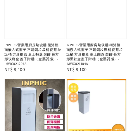
INPHIC-營業用廚房垃圾桶 衛浴檯
INPHIC-營業用廚房垃圾桶 衛浴檯
面嵌入式蓋子 不鏽鋼垃圾桶 商用垃
面嵌入式蓋子 不鏽鋼垃圾桶 商用垃
圾桶 方形搖蓋 桌上翻蓋 裝飾 長方
圾桶 方形搖蓋 桌上翻蓋 裝飾 長方
形玫瑰金 蓋子附桶（金屬質感）-
形黑鈦金蓋子附桶（金屬質感）-
IMWG021204A
IMWG021104A
Regular
NT$ 8,100
Regular
NT$ 8,100
price
price