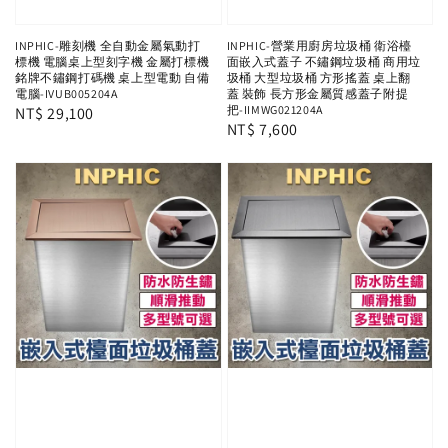
INPHIC-雕刻機 全自動金屬氣動打
INPHIC-營業用廚房垃圾桶 衛浴檯
標機 電腦桌上型刻字機 金屬打標機
面嵌入式蓋子 不鏽鋼垃圾桶 商用垃
銘牌不鏽鋼打碼機 桌上型電動 自備
圾桶 大型垃圾桶 方形搖蓋 桌上翻
電腦-IVUB005204A
蓋 裝飾 長方形金屬質感蓋子附提
把-IIMWG021204A
Regular
NT$ 29,100
Regular
NT$ 7,600
price
price