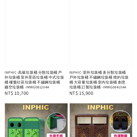
INPHIC-高級垃圾桶 分類垃圾桶 戶
INPHIC-室外垃圾桶 多分類垃圾桶
外垃圾桶 室外景區垃圾桶 中式垃圾
戶外垃圾桶 不鏽鋼垃圾桶 簡約垃圾
桶 樓盤社區垃圾桶 不鏽鋼垃圾桶
桶 大容量垃圾桶 室內垃圾桶 創意
鏤空垃圾桶 -IMWG081204A
垃圾桶 訂製垃圾桶 -IMWG084104A
Regular
NT$ 10,700
Regular
NT$ 15,900
price
price