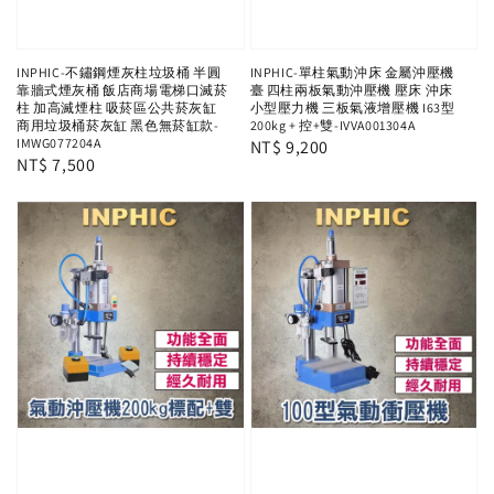
INPHIC-不鏽鋼煙灰柱垃圾桶 半圓
INPHIC-單柱氣動沖床 金屬沖壓機
靠牆式煙灰桶 飯店商場電梯口滅菸
臺 四柱兩板氣動沖壓機 壓床 沖床
柱 加高滅煙柱 吸菸區公共菸灰缸
小型壓力機 三板氣液增壓機 I63型
商用垃圾桶菸灰缸 黑色無菸缸款-
200kg + 控+雙-IVVA001304A
IMWG077204A
Regular
NT$ 9,200
Regular
NT$ 7,500
price
price