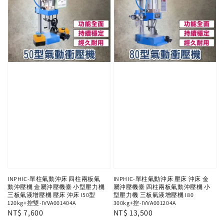
INPHIC-單柱氣動沖床 四柱兩板氣
INPHIC-單柱氣動沖床 壓床 沖床 金
動沖壓機 金屬沖壓機臺 小型壓力機
屬沖壓機臺 四柱兩板氣動沖壓機 小
三板氣液增壓機 壓床 沖床 I50型
型壓力機 三板氣液增壓機 I80
120kg+控雙-IVVA001404A
300kg+控-IVVA001204A
Regular
NT$ 7,600
Regular
NT$ 13,500