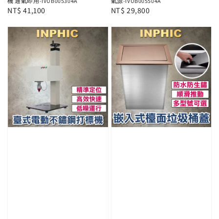
機 通氣即用-IVUB005304A
氣源-IVUB005504A
Regular
NT$ 41,100
Regular
NT$ 29,800
price
price