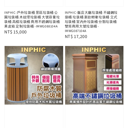
INPHIC-戶外垃圾桶 景區垃圾桶 公
INPHIC-飯店大廳垃圾桶 不鏽鋼垃
園垃圾桶 木紋理垃圾桶 大號容量垃
圾桶 垃圾桶 新款輕奢垃圾桶 立式
圾桶 高檔垃圾桶 商用不銹鋼垃圾桶
垃圾桶 室內外垃圾桶 分類垃圾桶
果皮箱 定制垃圾桶 -IMWG088104A
雙筒商用大號垃圾桶 -
IMWG087104A
Regular
NT$ 15,000
Regular
NT$ 17,200
price
price