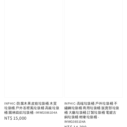
INPHIC-防腐木果皮箱垃圾桶 木質
INPHIC-高端垃圾桶 戶外垃圾桶 不
垃圾桶 戶外峇裡風垃圾桶 高級垃圾
鏽鋼垃圾桶 商用垃圾桶 販賣部垃圾
桶 園林鑄鋁垃圾桶 -IMWG086104A
桶 大廳垃圾桶 訂製垃圾桶 電鍍古
銅垃圾桶 輕奢垃圾桶 -
Regular
NT$ 15,000
IMWG085104A
price