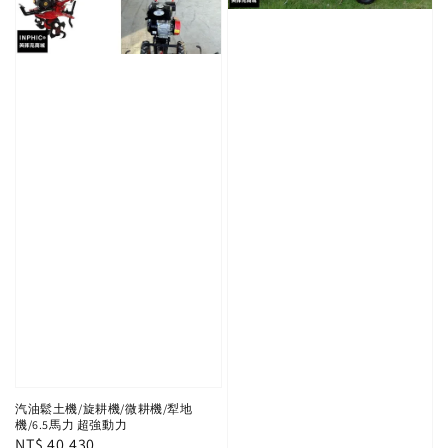
汽油鬆土機/旋耕機/微耕機/犁地
機/6.5馬力 超強動力
Regular
NT$ 40,430