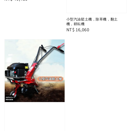
price
小型汽油鬆土機，除草機，翻土
機，耕耘機
Regular
NT$ 16,060
price