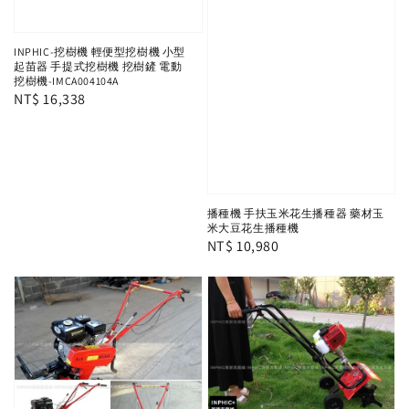
INPHIC-挖樹機 輕便型挖樹機 小型
起苗器 手提式挖樹機 挖樹鏟 電動
挖樹機-IMCA004104A
Regular
NT$ 16,338
price
播種機 手扶玉米花生播種器 藥材玉
米大豆花生播種機
Regular
NT$ 10,980
price