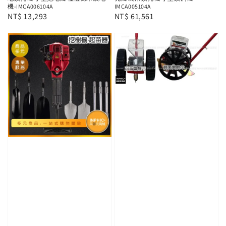
機-IMCA006104A
IMCA005104A
Regular
NT$ 13,293
Regular
NT$ 61,561
price
price