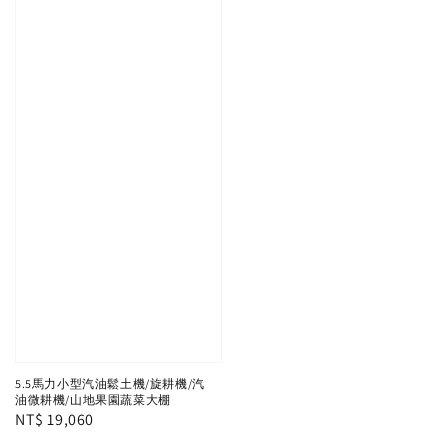
5.5馬力小型汽油鬆土機/旋耕機/汽
油微耕機/山地果園蔬菜大棚
Regular
NT$ 19,060
price