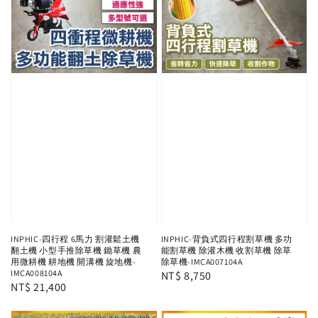
INPHIC-四行程 6馬力 割灌鬆土機
INPHIC-背負式四行程割草機 多功
翻土機 小型手推除草機 鋤草機 農
能割草機 除灌木機 收割草機 除草
用微耕機 耕地機 開溝機 旋地機-
除草機-IMCA007104A
IMCA008104A
Regular
NT$ 8,750
Regular
NT$ 21,400
price
price