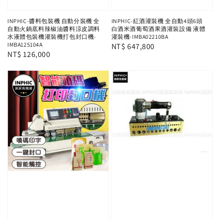
INPHIC-醬料包裝機 自動分裝機 全
INPHIC-紅酒灌裝機 全自動4頭6頭
自動火鍋底料辣椒油醬料涼皮調料
白酒米酒葡萄酒果酒灌裝設備 液體
水液體包裝機灌裝機打包封口機-
灌裝機-IMBA02210BA
IMBA125104A
Regular
NT$ 647,800
Regular
NT$ 126,000
price
price