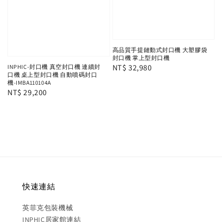
高品質手提鏈動式封口機 大塑膠袋
封口機 掌上型封口機
Regular
NT$ 32,980
INPHIC-封口機 真空封口機 連續封
口機 桌上型封口機 自動噴碼封口
price
機-IMBA110104A
Regular
NT$ 29,200
price
快速連結
英菲克包裝機械
INPHIC居家館連結