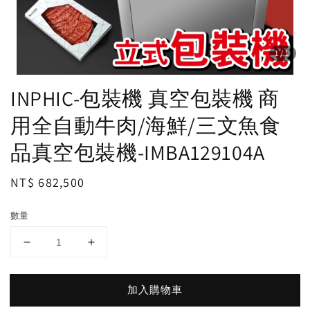
1
/1
INPHIC-包裝機 真空包裝機 商
用全自動牛肉/海鮮/三文魚食
品真空包裝機-IMBA129104A
Regular
NT$ 682,500
price
數量
加入購物車