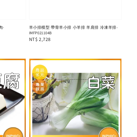
肉-
羊小排模型 帶骨羊小排 小羊排 羊肩排 冷凍羊排-
IMFP021104B
Regular
NT$ 2,728
price