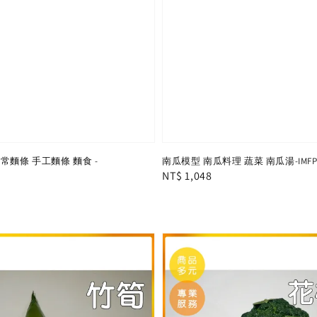
常麵條 手工麵條 麵食 -
南瓜模型 南瓜料理 蔬菜 南瓜湯-IMFP0
Regular
NT$ 1,048
price