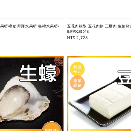
果籃禮盒 拜拜水果籃 喪禮水果籃-
五花肉模型 五花肉條 三層肉 生鮮豬
IMFP026104B
Regular
NT$ 2,728
price