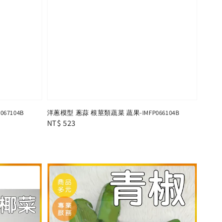
67104B
洋蔥模型 蔥蒜 根莖類蔬菜 蔬果-IMFP066104B
Regular
NT$ 523
price