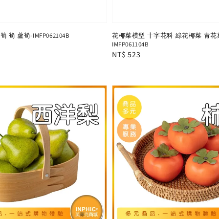
筍 蘆筍-IMFP062104B
花椰菜模型 十字花科 綠花椰菜 青花菜
IMFP061104B
Regular
NT$ 523
price