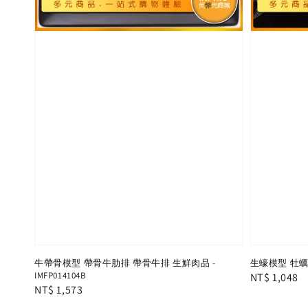
牛帶骨模型 帶骨牛肋排 帶骨牛排 生鮮肉品 -
生蠔模型 牡蠣 海
IMFP014104B
Regular
NT$ 1,048
Regular
NT$ 1,573
price
price