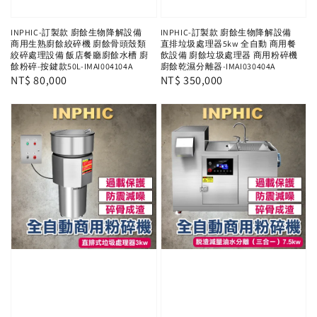
INPHIC-訂製款 廚餘生物降解設備
INPHIC-訂製款 廚餘生物降解設備
商用生熟廚餘絞碎機 廚餘骨頭殼類
直排垃圾處理器5kw 全自動 商用餐
絞碎處理設備 飯店餐廳廚餘水槽 廚
飲設備 廚餘垃圾處理器 商用粉碎機
餘粉碎-按鍵款50L-IMAI004104A
廚餘乾濕分離器-IMAI030404A
Regular
NT$ 80,000
Regular
NT$ 350,000
price
price