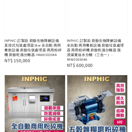
INPHIC-訂製款 廚餘生物降解設備
INPHIC-訂製款 廚餘生物降解設備
直排式垃圾處理器3kw 全自動 商用
全自動 商用餐飲設備 廚餘垃圾處理
餐飲設備 廚餘垃圾處理器 商用粉碎
器 商用粉碎機 廚餘乾濕分離器 脫
機 廚餘乾濕分離器-IMAI030304A
渣減量油水分離（三合一）-
IMAI030504A
Regular
NT$ 150,000
Regular
NT$ 600,000
price
price