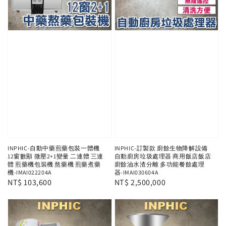
INPHIC-自動中藥煎藥包裝一體機
INPHIC-訂製款 廚餘生物降解設備
12窗數顯 微壓2+1變量 二連體 三連
自動廚房垃圾處理器 商用飯店飯店
體 煎藥機包裝機 熬藥機 煎藥煮藥
廚餘油水渣分離 多功能餐餘處理
機-IMAI022204A
器-IMAI030604A
Regular
NT$ 103,600
Regular
NT$ 2,500,000
price
price