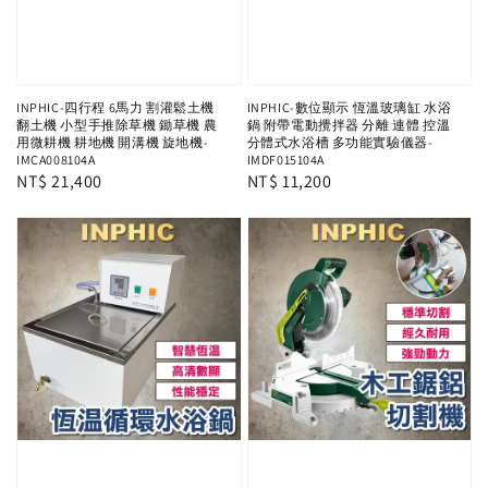
INPHIC-四行程 6馬力 割灌鬆土機
INPHIC-數位顯示 恆溫玻璃缸 水浴
翻土機 小型手推除草機 鋤草機 農
鍋 附帶電動攪拌器 分離 連體 控溫
用微耕機 耕地機 開溝機 旋地機-
分體式水浴槽 多功能實驗儀器-
IMCA008104A
IMDF015104A
Regular
NT$ 21,400
Regular
NT$ 11,200
price
price