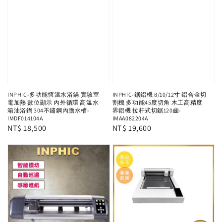
INPHIC-多功能恆溫水浴鍋 實驗室
INPHIC-鋸鋁機 8/10/12寸 鋁合金切
電加熱 數位顯示 內外循環 高溫水
割機 多功能45度切角 木工高精度
箱油浴鍋 304不鏽鋼內膽水槽-
界鋁機 拉杆式切鋸120齒-
IMDF014104A
IMAA082204A
Regular
NT$ 18,500
Regular
NT$ 19,600
price
price