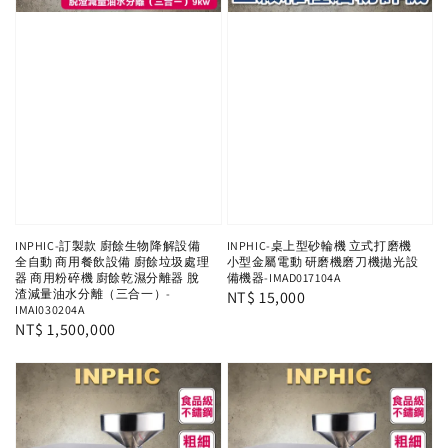
INPHIC-訂製款 廚餘生物降解設備
INPHIC-桌上型砂輪機 立式打磨機
全自動 商用餐飲設備 廚餘垃圾處理
小型金屬電動 研磨機磨刀機拋光設
器 商用粉碎機 廚餘乾濕分離器 脫
備機器-IMAD017104A
渣減量油水分離（三合一）-
Regular
NT$ 15,000
IMAI030204A
price
Regular
NT$ 1,500,000
price