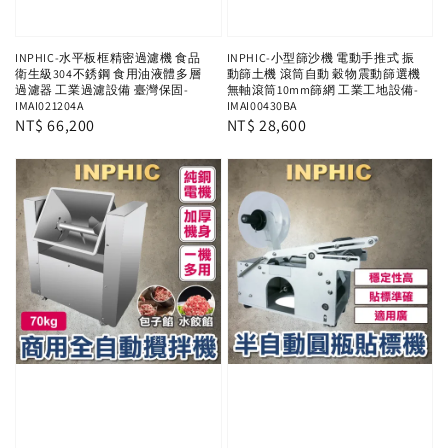
INPHIC-水平板框精密過濾機 食品
INPHIC-小型篩沙機 電動手推式 振
衛生級304不銹鋼 食用油液體多層
動篩土機 滾筒自動 穀物震動篩選機
過濾器 工業過濾設備 臺灣保固-
無軸滾筒10mm篩網 工業工地設備-
IMAI021204A
IMAI00430BA
Regular
NT$ 66,200
Regular
NT$ 28,600
price
price