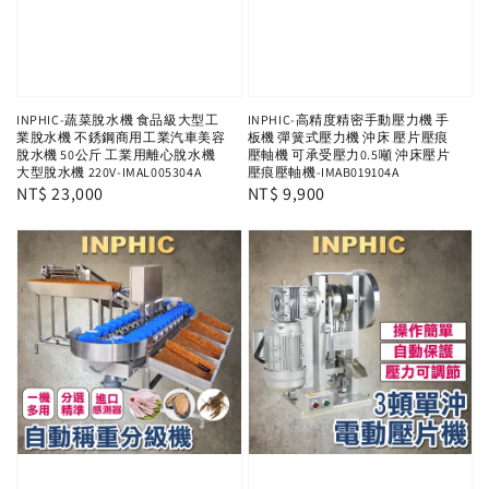
INPHIC-蔬菜脫水機 食品級大型工
INPHIC-高精度精密手動壓力機 手
業脫水機 不銹鋼商用工業汽車美容
板機 彈簧式壓力機 沖床 壓片壓痕
脫水機 50公斤 工業用離心脫水機
壓軸機 可承受壓力0.5噸 沖床壓片
大型脫水機 220V-IMAL005304A
壓痕壓軸機-IMAB019104A
Regular
NT$ 23,000
Regular
NT$ 9,900
price
price