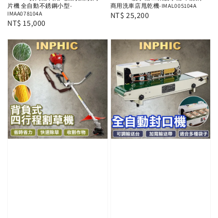
片機 全自動不銹鋼小型-
商用洗車店甩乾機-IMAL005104A
IMAA078104A
Regular
NT$ 25,200
Regular
NT$ 15,000
price
price