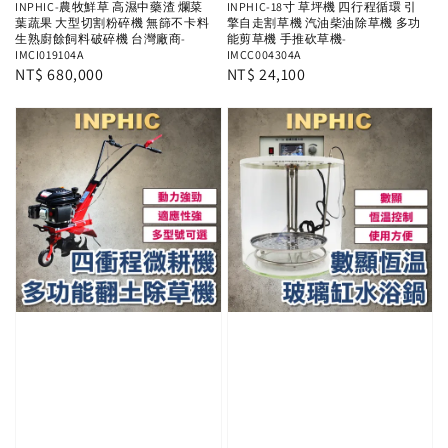
INPHIC-農牧鮮草 高濕中藥渣 爛菜
INPHIC-18寸 草坪機 四行程循環 引
葉蔬果 大型切割粉碎機 無篩不卡料
擎自走割草機 汽油柴油除草機 多功
生熟廚餘飼料破碎機 台灣廠商-
能剪草機 手推砍草機-
IMCI019104A
IMCC004304A
Regular
NT$ 680,000
Regular
NT$ 24,100
price
price