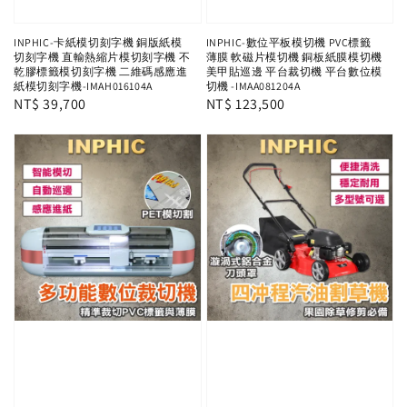
INPHIC-卡紙模切刻字機 銅版紙模
INPHIC-數位平板模切機 PVC標籤
切刻字機 直輸熱縮片模切刻字機 不
薄膜 軟磁片模切機 銅板紙膜模切機
乾膠標籤模切刻字機 二維碼感應進
美甲貼巡邊 平台裁切機 平台數位模
紙模切刻字機-IMAH016104A
切機 -IMAA081204A
Regular
NT$ 39,700
Regular
NT$ 123,500
price
price