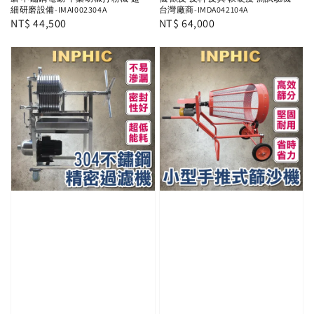
細研磨設備-IMAI002304A
台灣廠商-IMDA042104A
Regular
NT$ 44,500
Regular
NT$ 64,000
price
price