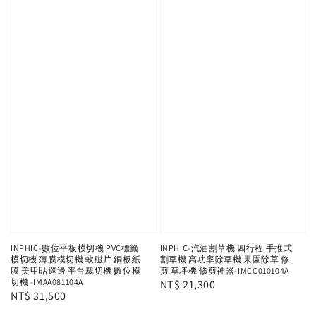
INPHIC-數位平板模切機 PVC標籤
INPHIC-汽油割草機 四行程 手推式
模切機 薄膜模切機 軟磁片 銅板紙
割草機 高功率除草機 果園除草 修
膜 美甲貼巡邊 平台裁切機 數位模
剪 草坪機 修剪神器-IMCC010104A
切機 -IMAA081104A
Regular
NT$ 21,300
Regular
NT$ 31,500
price
price