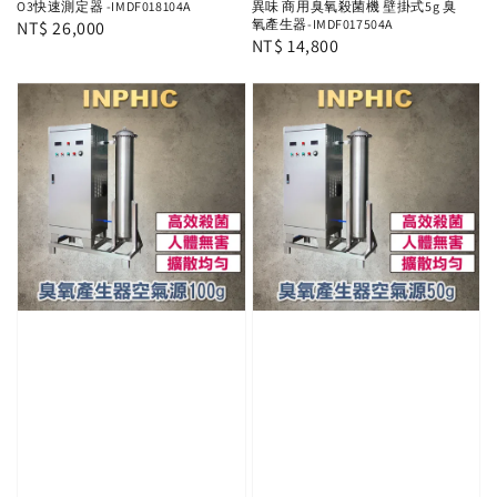
O3快速測定器 -IMDF018104A
異味 商用臭氧殺菌機 壁掛式5g 臭
氧產生器-IMDF017504A
Regular
NT$ 26,000
Regular
NT$ 14,800
price
price