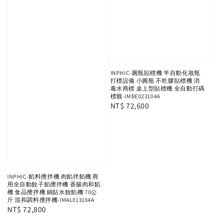
INPHIC-圓瓶貼標機 半自動化妝瓶
打標設備 小圓瓶 不乾膠貼標機 消
毒水商標 桌上型貼標機 全自動打碼
標籤-IMBE023104A
Regular
NT$ 72,600
price
INPHIC-餡料攪拌機 肉餡拌餡機 商
用全自動餃子餡攪拌機 香腸肉和餡
機 食品攪拌機 鍋貼水餃餡機 70公
斤 混和調料攪拌機-IMAL013104A
Regular
NT$ 72,800