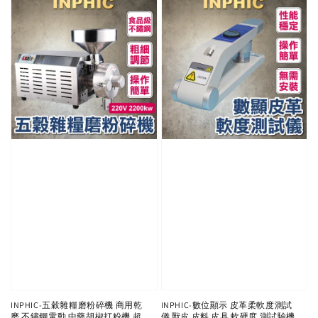
INPHIC-五穀雜糧磨粉碎機 商用乾
INPHIC-數位顯示 皮革柔軟度測試
磨 不鏽鋼電動 中藥胡椒打粉機 超
儀 獸皮 皮料 皮具 軟硬度 測試驗機