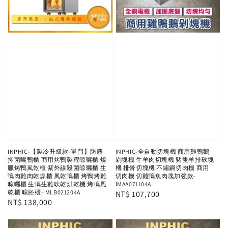
INPHIC-【製冷升級款-單門】防塵
INPHIC-全自動切塊機 商用雞鴨鵝
抑菌曬鴨櫃 商用烤鴨製程晾曬櫃 燒
剁塊機 牛羊肉切塊機 豬隻羊排砍塊
臘烤鴨風乾櫃 紫外線殺菌晾曬櫃 生
機 排骨切塊機 不鏽鋼切肉機 商用
鴨肉雞肉乾燥櫃 風乾鴨櫃 烤鴨烤雞
切肉機 切雞鴨魚肉塊加強款-
晾曬櫃 生鴨生雞吹乾烘乾機 烤鴨風
IMAA071104A
乾櫃 晾胚櫃-IMLB021204A
Regular
NT$ 107,700
Regular
NT$ 138,000
price
price