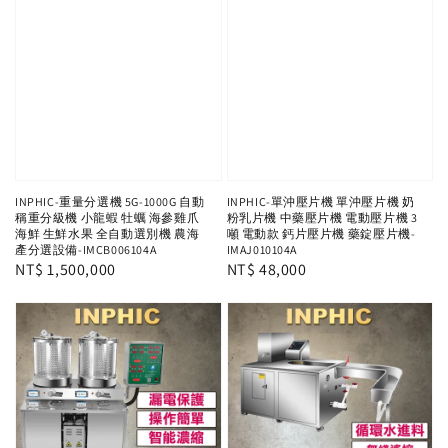
INPHIC-重量分選機 5G-1000G 自動
INPHIC-單沖壓片機 單沖壓片機 奶
稱重分級機 小龍蝦 牡蠣 海參雞爪
粉乳片機 中藥壓片機 電動壓片機 3
海鮮 生鮮水果 全自動選別機 農海
噸 電動款 鈣片壓片機 藥錠壓片機-
產分選設備-IMCB006104A
IMAJ010104A
Regular
NT$ 1,500,000
Regular
NT$ 48,000
price
price