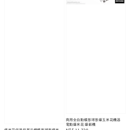
商用全自動蝶形球形爆玉米花機器
電動爆米花 爆穀機
爆米花保溫箱展示櫃蝶形球形爆米