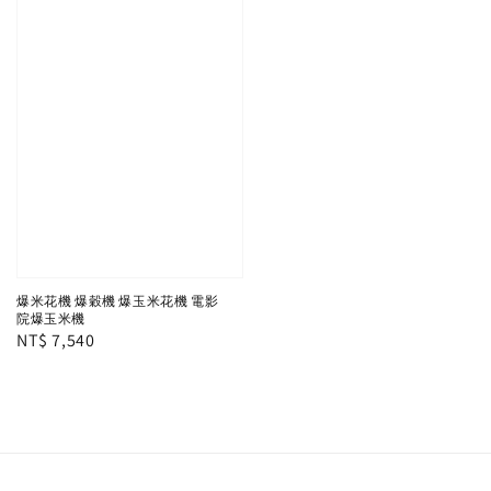
爆米花機 爆穀機 爆玉米花機 電影
院爆玉米機
Regular
NT$ 7,540
price