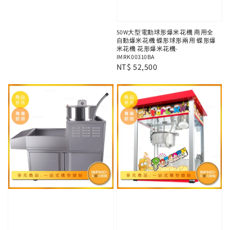
50W大型電動球形爆米花機 商用全
自動爆米花機 蝶形球形兩用 蝶形爆
米花機 花形爆米花機-
IMRK00310BA
Regular
NT$ 52,500
price