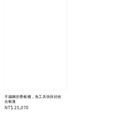
不鏽鋼折疊帳棚，免工具快拆好收
合帳蓬
Regular
NT$ 25,070
price