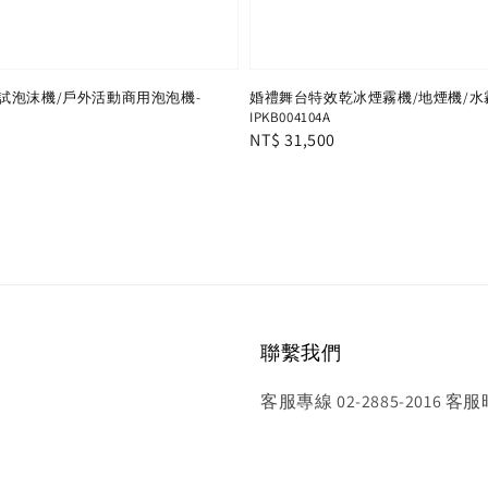
試泡沫機/戶外活動商用泡泡機-
婚禮舞台特效乾冰煙霧機/地煙機/水
IPKB004104A
Regular
NT$ 31,500
price
聯繫我們
客服專線 02-2885-2016 客服