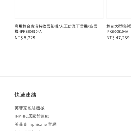
商用舞台表演特效雪花機/人工仿真下雪機/造雪
舞台大型噴射
機-IPKB006104A
IPKB005104A
Regular
NT$ 5,229
Regular
NT$ 47,239
price
price
快速連結
英菲克包裝機械
INPHIC居家館連結
英菲克 inphic.me 官網