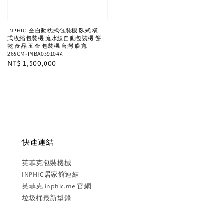
INPHIC-全自動枕式包裝機 臥式 橫
式收縮包裝機 流水線自動包裝機 餅
乾 食品 五金 包裝機 台灣 膜寬
265CM-IMBA059104A
Regular
NT$ 1,500,000
price
快速連結
英菲克包裝機械
INPHIC居家館連結
英菲克 inphic.me 官網
垃圾桶最新型錄