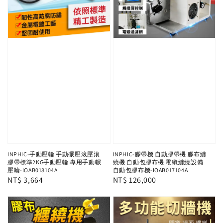
INPHIC-手動壓輪 手動碾壓滾壓滾
INPHIC-膠帶機 自動膠帶機 膠布纏
膠帶標準2KG手動壓輪 專用手動輾
繞機 自動包膠布機 電纜纏繞設備
壓輪-IOAB018104A
自動包膠布機-IOAB017104A
Regular
NT$ 3,664
Regular
NT$ 126,000
price
price