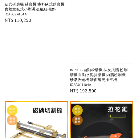
臥式研磨機 砂磨機 塗料臥式砂磨機
實驗室臥式小型濕法精細研磨-
IOAD024104A
Regular
NT$ 110,250
price
INPHIC-自動粉牆機 抹灰批牆 粉刷
牆機 自動水泥抹牆機 內牆粉刷機
砂漿收光機 牆面磨光抹平機-
IOAG011104A
Regular
NT$ 192,800
price