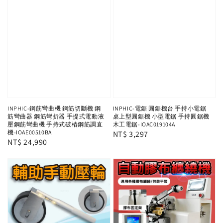
INPHIC-鋼筋彎曲機 鋼筋切斷機 鋼
INPHIC-電鋸 圓鋸機台 手持小電鋸
筋彎曲器 鋼筋彎折器 手提式電動液
桌上型圓鋸機 小型電鋸 手持圓鋸機
壓鋼筋彎曲機 手持式破樁鋼筋調直
木工電鋸-IOAC019104A
機-IOAE00510BA
Regular
NT$ 3,297
Regular
NT$ 24,990
price
price