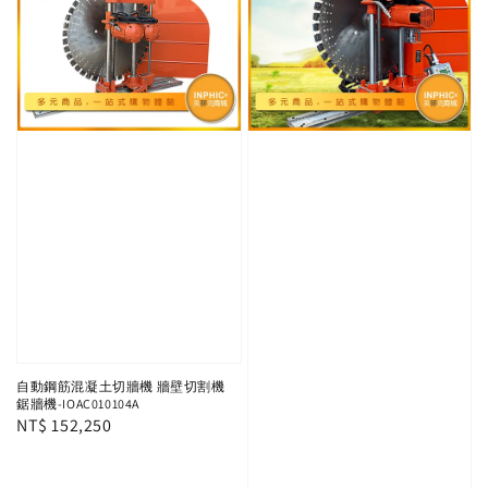
自動鋼筋混凝土切牆機 牆壁切割機
鋸牆機-IOAC010104A
Regular
NT$ 152,250
price