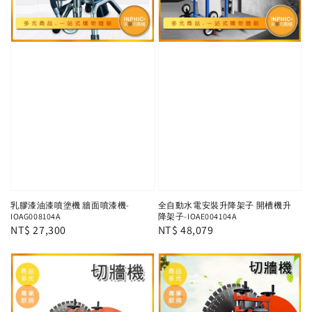
乳膠漆油漆噴塗機 牆面噴漆機-
全自動水電安裝升降架子 開槽機升
IOAG008104A
降架子-IOAE004104A
Regular
NT$ 27,300
Regular
NT$ 48,079
price
price