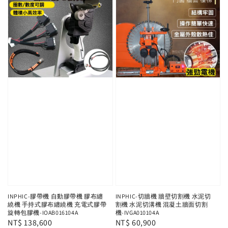
INPHIC-膠帶機 自動膠帶機 膠布纏
INPHIC-切牆機 牆壁切割機 水泥切
繞機 手持式膠布纏繞機 充電式膠帶
割機 水泥切溝機 混凝土牆面切割
旋轉包膠機-IOAB016104A
機-IVGA010104A
Regular
NT$ 138,600
Regular
NT$ 60,900