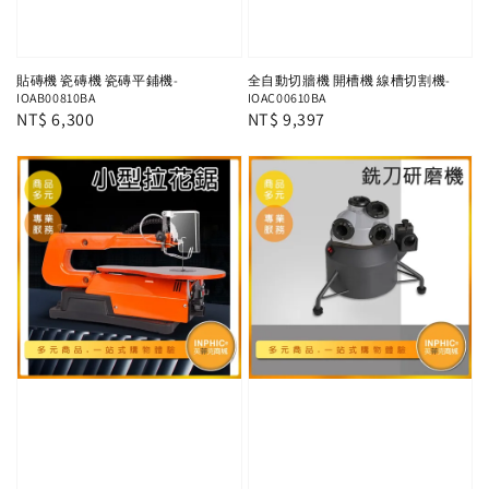
貼磚機 瓷磚機 瓷磚平鋪機-
全自動切牆機 開槽機 線槽切割機-
IOAB00810BA
IOAC00610BA
Regular
NT$ 6,300
Regular
NT$ 9,397
price
price