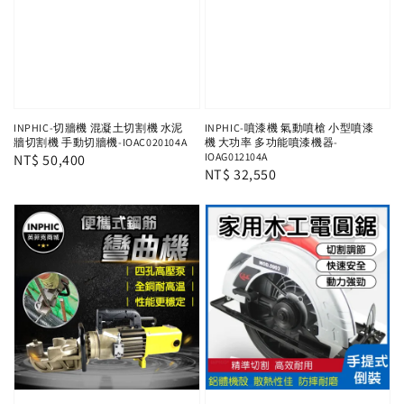
INPHIC-切牆機 混凝土切割機 水泥
INPHIC-噴漆機 氣動噴槍 小型噴漆
牆切割機 手動切牆機-IOAC020104A
機 大功率 多功能噴漆機器-
IOAG012104A
Regular
NT$ 50,400
Regular
NT$ 32,550
price
price