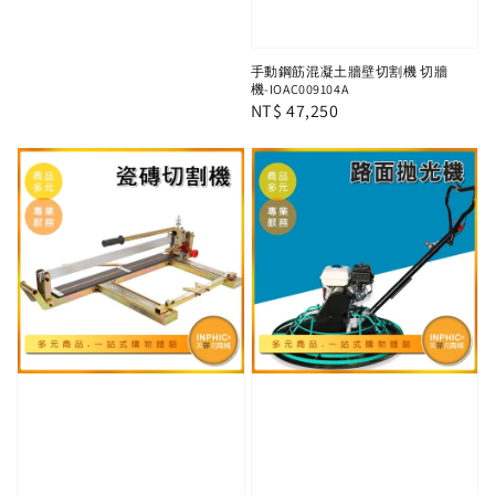
手動鋼筋混凝土牆壁切割機 切牆
機-IOAC009104A
Regular
NT$ 47,250
price