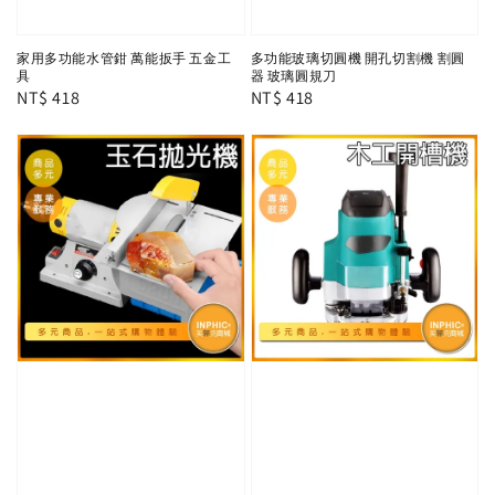
家用多功能水管鉗 萬能扳手 五金工
多功能玻璃切圓機 開孔切割機 割圓
具
器 玻璃圓規刀
Regular
NT$ 418
Regular
NT$ 418
price
price