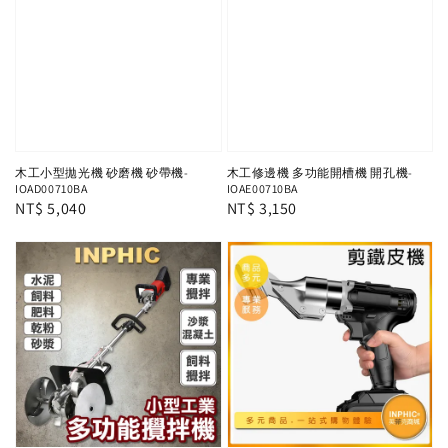
木工小型拋光機 砂磨機 砂帶機-
木工修邊機 多功能開槽機 開孔機-
IOAD00710BA
IOAE00710BA
Regular
NT$ 5,040
Regular
NT$ 3,150
price
price