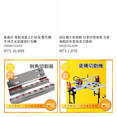
氣動式 電動混凝土打砂器 鑿毛機
幼兒園大樹裝飾 兒童空間佈置 兒童
手持式水泥牆面打毛機-
遊戲區布置裝潢立體樹-
IOAD021104A
IBGQ001104A
Regular
NT$ 10,899
Regular
NT$ 1,470
price
price