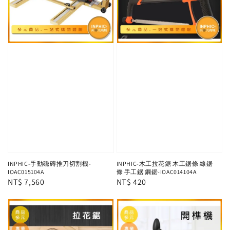
INPHIC-手動磁磚推刀切割機-
INPHIC-木工拉花鋸 木工鋸條 線鋸
IOAC015104A
條 手工鋸 鋼鋸-IOAC014104A
Regular
NT$ 7,560
Regular
NT$ 420
price
price