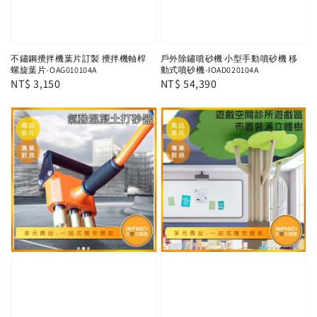
不鏽鋼攪拌機葉片訂製 攪拌機軸桿
戶外除鏽噴砂機 小型手動噴砂機 移
螺旋葉片-OAG010104A
動式噴砂機-IOAD020104A
Regular
NT$ 3,150
Regular
NT$ 54,390
price
price