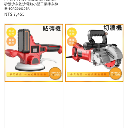
砂漿沙灰乾沙電動小型工業拌灰神
器-IOAG01010BA
Regular
NT$ 7,455
price