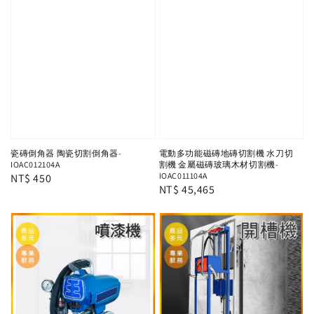
瓷磚倒角器 陶瓷切割倒角器-
電動多功能磁磚地磚切割機 水刀切
IOAC012104A
割機 金屬磁磚玻璃木材切割機-
IOAC011104A
Regular
NT$ 450
Regular
NT$ 45,465
price
price