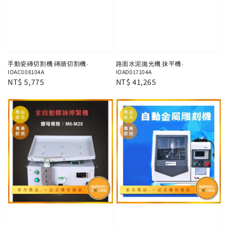
手動瓷磚切割機 磚牆切割機-
路面水泥拋光機 抹平機-
IOAC008104A
IOAD017104A
Regular
NT$ 5,775
Regular
NT$ 41,265
price
price