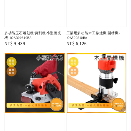
多功能玉石雕刻機 切割機 小型拋光
工業用多功能木工修邊機 開槽機-
機 -IOAD00810BA
IOAE00810BA
Regular
NT$ 9,439
Regular
NT$ 6,126
price
price