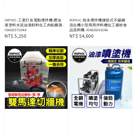
INPHIC-工業打灰電動攪拌機 鑽油
INPHIC-粉末攪拌機腰鼓式不鏽鋼
漆塗料水泥油漆飼料化工肉餡醸酒-
混合機小型商用拌料機化工藥粉食
IOAG007104A
品混料機-IOAG004104A
Regular
NT$ 5,250
Regular
NT$ 54,600
price
price