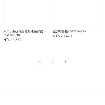
木工小型拉花鋸 線鋸機 曲線鋸 -
銑刀研磨機-IOAD00610BA
IOAC00510BA
Regular
NT$ 73,479
Regular
NT$ 11,550
price
price
1
2