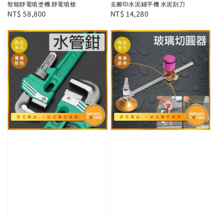
智能靜電噴塗機 靜電噴槍
去腳印水泥鋪平機 水泥刮刀
Regular
NT$ 58,800
Regular
NT$ 14,280
price
price