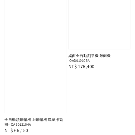
桌面全自動刻章機 雕刻機-
IOAD01010BA
Regular
NT$ 176,400
price
全自動鎖螺帽機 上螺帽機 螺絲擰緊
機-IOAB012104A
Regular
NT$ 66,150