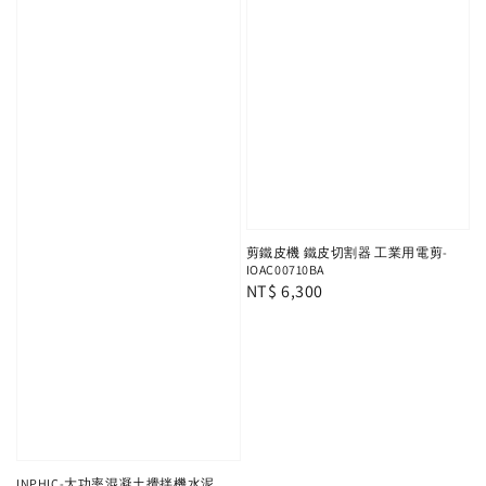
剪鐵皮機 鐵皮切割器 工業用電剪-
IOAC00710BA
Regular
NT$ 6,300
price
INPHIC-大功率混凝土攪拌機水泥