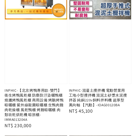
INPHIC-【北京烤鴨專用款-雙門】
INPHIC-混凝土攪拌機 電動營業用
衛生烤鴨風乾櫃 防塵防汙染曬鴨櫃
工地小型攪拌機 混泥土砂漿水泥攪
燒臘烤鴨風乾櫃 商用設備 烤鵝烤鴨
拌器 純銅220v飼料拌料機 超厚型
晾曬櫃 紫外線殺菌晾曬櫃 生鴨肉雞
萬向軸 【汽動】-IOAG00120BA
肉乾燥櫃 風乾鴨櫃 烤雞晾曬櫃 肉
Regular
NT$ 45,100
類吹乾烘乾機 晾胚櫃-
price
IMMA013204A
Regular
NT$ 230,000
price