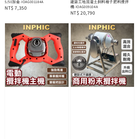
5/50加侖-IOAG001184A
建築工地混凝土飼料種子肥料攪拌
機-IOAG009104A
Regular
NT$ 7,350
Regular
NT$ 20,790
price
price