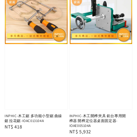
INPHIC-木工鋸 多功能小型鋸 曲線
INPHIC-木工開榫夾具 鉅台專用開
鋸 拉花鋸-IOAC013104A
榫器 開榫定位器桌面固定器-
IOAE005104A
Regular
NT$ 418
Regular
NT$ 5,932
price