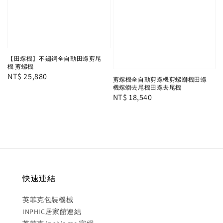
【田螺機】不鏽鋼全自動田螺剪尾
機 剪螺機
Regular
NT$ 25,880
剪螺機全自動剪螺機剪螺螄機田螺
price
機螺螄去尾機田螺去尾機
Regular
NT$ 18,540
price
快速連結
英菲克包裝機械
INPHIC居家館連結