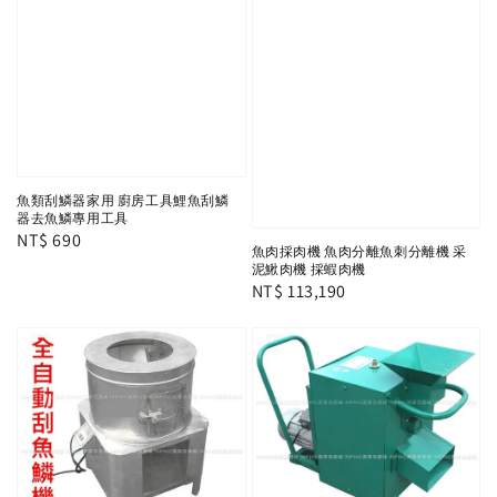
魚類刮鱗器家用 廚房工具鯉魚刮鱗
器去魚鱗專用工具
Regular
NT$ 690
魚肉採肉機 魚肉分離魚刺分離機 采
price
泥鰍肉機 採蝦肉機
Regular
NT$ 113,190
price