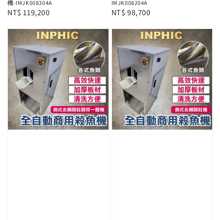
機-IMJK008304A
IMJK008204A
Regular
NT$ 119,200
Regular
NT$ 98,700
price
price