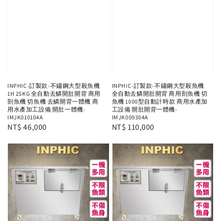
INPHIC-訂製款-不鏽鋼大型殺魚機
INPHIC-訂製款-不鏽鋼大型殺魚機
1H 25KG 全自動去鱗開肚開背 商用
全自動去鱗開肚開背 商用剖魚機 切
剖魚機 切魚機 去鱗開背一體機 商
魚機 1000型自動計時款 商用水產加
用水產加工設備 開肚一體機-
工設備 開肚開背一體機-
IMJK010104A
IMJK009304A
Regular
NT$ 46,000
Regular
NT$ 110,000
price
price