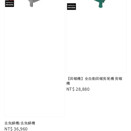
【田螺機】全自動田螺剪尾機 剪螺
機
Regular
NT$ 28,880
price
去魚鱗機/去魚鱗機
Regular
NT$ 36,960