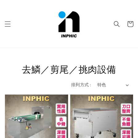
去鱗／剪尾／挑肉設備
排列方式 :