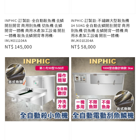
INPHIC-訂製款-全自動殺魚機 去鱗
INPHIC-訂製款-不鏽鋼大型殺魚機
開肚開背 商用剖魚機 切魚機 去鱗
1H 50KG 全自動去鱗開肚開背 商用
開背一體機 商用水產加工設備 開肚
剖魚機 切魚機 去鱗開背一體機 商
一體機 殺魚去鱗開背專用機-
用水產加工設備 開肚一體機-
IMJK011104A
IMJK010204A
Regular
NT$ 145,000
Regular
NT$ 58,000
price
price