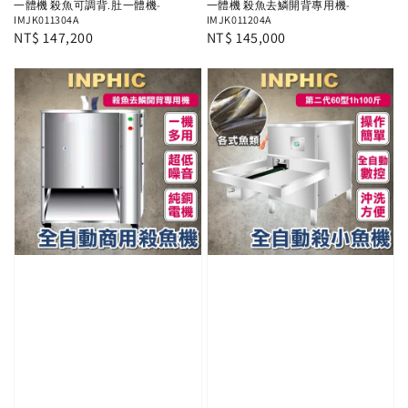
一體機 殺魚可調背.肚一體機-
一體機 殺魚去鱗開背專用機-
IMJK011304A
IMJK011204A
Regular
NT$ 147,200
Regular
NT$ 145,000
price
price