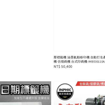
壓標籤機 油墨氣動移印機 自動打生
機 仿噴碼機 台式印碼機-IMBE00110A
Regular
NT$ 50,400
price