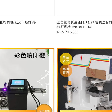
可配打碼機 紙盒日期打碼-
全自動分頁生產日期打碼機 輸送台打
線打碼機-IMBE011104A
Regular
NT$ 71,200
price