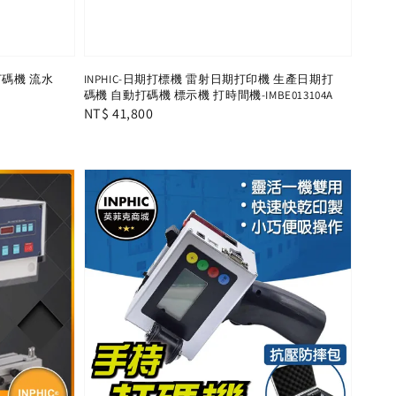
碼機 流水
INPHIC-日期打標機 雷射日期打印機 生產日期打
碼機 自動打碼機 標示機 打時間機-IMBE013104A
Regular
NT$ 41,800
price