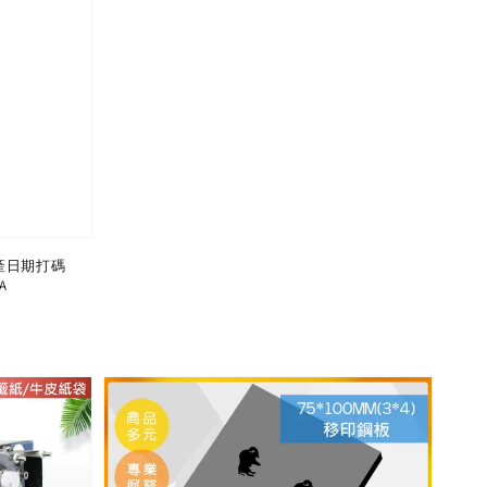
產日期打碼
A