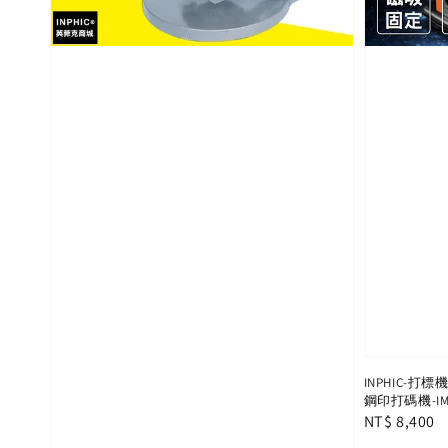
INPHIC-打
鋼印打碼機-IMB
Regular
NT$ 8,400
price