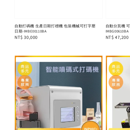
自動打碼機 生產日期打標機 包裝機械可打字壓
自動分頁機 
日期-IMBE00110BA
IMBG00610BA
Regular
NT$ 30,000
Regular
NT$ 47,200
price
price