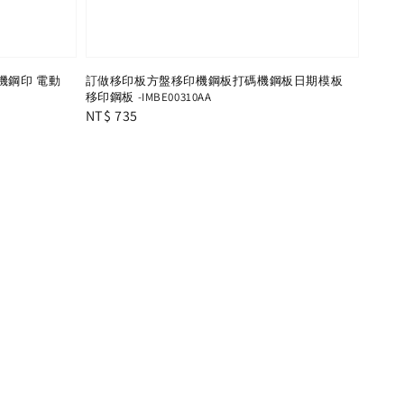
印機鋼印 電動
訂做移印板方盤移印機鋼板打碼機鋼板日期模板
移印鋼板 -IMBE00310AA
Regular
NT$ 735
price