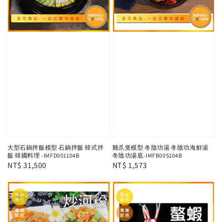
大型石鍋拌飯模型 石鍋拌飯 韓式拌
雞爪煲模型 冬陰功湯 冬陰功海鮮湯
飯 韓國料理 -IMFD001104B
冬陰功湯底-IMFB005104B
Regular
NT$ 31,500
Regular
NT$ 1,573
price
price