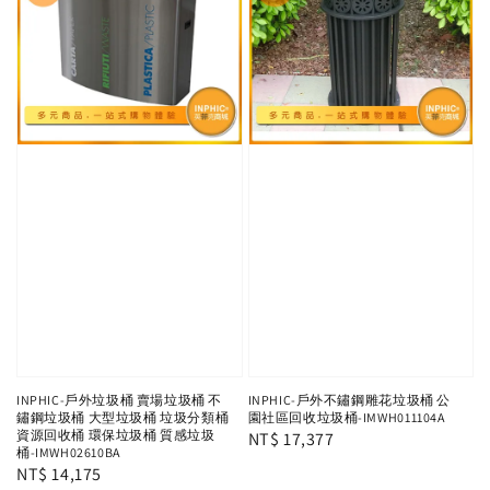
INPHIC-戶外垃圾桶 賣場垃圾桶 不
INPHIC-戶外不鏽鋼雕花垃圾桶 公
鏽鋼垃圾桶 大型垃圾桶 垃圾分類桶
園社區回收垃圾桶-IMWH011104A
資源回收桶 環保垃圾桶 質感垃圾
Regular
NT$ 17,377
桶-IMWH02610BA
price
Regular
NT$ 14,175