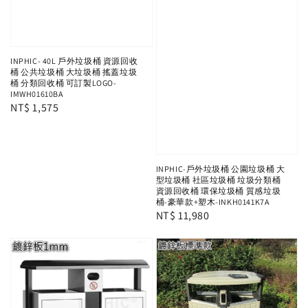
INPHIC- 40L 戶外垃圾桶 資源回收
桶 公共垃圾桶 大垃圾桶 搖蓋垃圾
桶 分類回收桶 可訂製LOGO-
IMWH01610BA
Regular
NT$ 1,575
price
INPHIC-戶外垃圾桶 公園垃圾桶 大
型垃圾桶 社區垃圾桶 垃圾分類桶
資源回收桶 環保垃圾桶 質感垃圾
桶-豪華款+塑木-INKH0141K7A
Regular
NT$ 11,980
price