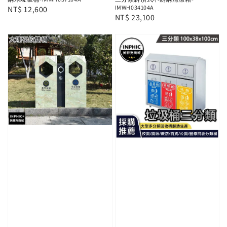
IMWH034104A
Regular
NT$ 12,600
Regular
NT$ 23,100
price
price