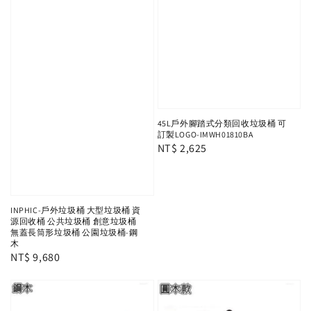
45L戶外腳踏式分類回收垃圾桶 可
訂製LOGO-IMWH01810BA
Regular
NT$ 2,625
price
INPHIC-戶外垃圾桶 大型垃圾桶 資
源回收桶 公共垃圾桶 創意垃圾桶
無蓋長筒形垃圾桶 公園垃圾桶-鋼
木
Regular
NT$ 9,680
price