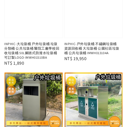
INPHIC-大垃圾桶 戶外垃圾桶 垃圾
INPHIC-戶外垃圾桶 不鏽鋼垃圾桶
分類桶 公共垃圾桶 醫院工廠學校回
資源回收桶 大垃圾桶 公園社區垃圾
收垃圾桶 50L腳踏式防潑水垃圾桶
桶 公共垃圾桶 IMWH013104A
可訂製LOGO-IMWH01510BA
Regular
NT$ 19,950
Regular
NT$ 1,890
price
price