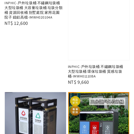
INPHIC-戶外垃圾桶 不鏽鋼垃圾桶
大型垃圾桶 大容量垃圾桶 垃圾分類
桶 資源回收桶 別墅庭院 家用花園
院子 鑄鋁高檔-IMWH020104A
Regular
NT$ 12,600
price
INPHIC-戶外垃圾桶 不鏽鋼垃圾桶
大型垃圾桶 環保垃圾桶 質感垃圾
桶-IMWH01110BA
Regular
NT$ 9,660
price