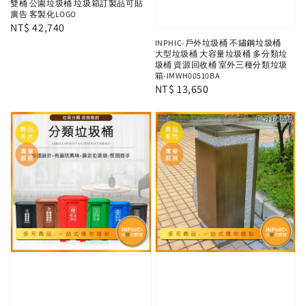
雙桶 公園垃圾桶 垃圾箱訂製品可貼
廣告 客製化LOGO
Regular
NT$ 42,740
price
INPHIC-戶外垃圾桶 不鏽鋼垃圾桶
大型垃圾桶 大容量垃圾桶 多分類垃
圾桶 資源回收桶 室外三種分類垃圾
箱-IMWH00510BA
Regular
NT$ 13,650
price